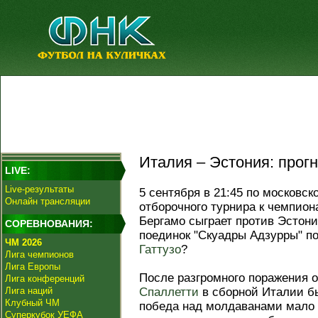
Италия – Эстония: прогн
LIVE:
Live-результаты
5 сентября в 21:45 по московск
Онлайн трансляции
отборочного турнира к чемпион
Бергамо сыграет против Эстон
СОРЕВНОВАНИЯ:
поединок "Скуадры Адзурры" п
ЧМ 2026
Гаттузо
?
Лига чемпионов
Лига Европы
После разгромного поражения 
Лига конференций
Лига наций
Спаллетти
в сборной Италии б
Клубный ЧМ
победа над молдаванами мало 
Суперкубок УЕФА