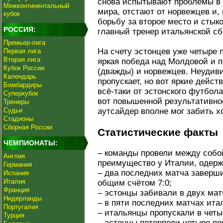
снова испытывают проблемы в 
Межконтинентальный
мира, отстают от норвежцев и,
кубок
борьбу за второе место и стык
РОССИЯ:
главный тренер итальянской сб
Премьер-лига
На счету эстонцев уже четыре 
Первая лига
Вторая лига
яркая победа над Молдовой и п
Кубок России
(дважды) и норвежцев. Неудиви
Календарь
пропускает, но вот яркие дейст
Бомбардиры
всё-таки от эстонского футбола
Суперкубок
вот повышенной результативно
Тренеры
Судьи
аутсайдер вполне мог забить х
Стадионы
Сборная России
Статистические факты
ЧЕМПИОНАТЫ:
– команды провели между собой
Англия
преимущество у Италии, одерж
Германия
– два последних матча заверш
Испания
Италия
общим счётом 7:0;
Франция
– эстонцы забивали в двух мат
Нидерланды
– в пяти последних матчах ита
Португалия
– итальянцы пропускали в четы
Турция
– эстонцы потерпели четыре по