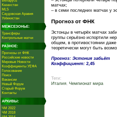
Беларусь
матчах;
Казахстан
MLS
– в семи последних матчах у э
Саудовская Аравия
Узбекистан
Прогноз от ФНК
МЕЖСЕЗОНЬЕ:
Эстонцы в четырёх матчах заби
Трансферы
группы серьёзно испортили нер
Контрольные матчи
общем, в противостоянии даже
РАЗНОЕ:
теоретически могут быть возмо
Прогнозы от ФНК
Российские новости
Прогноз: Эстония забьёт
Мировые Новости
Коэффициент:
2,45
Коэффициенты УЕФА
Голосование
Поиск
Теги:
Вакансии
Италия
,
Чемпионат мира
Новый Форум
Старый Форум
Контакты
АРХИВЫ:
ЧМ 2022
ЧМ 2018
ЧМ 2014