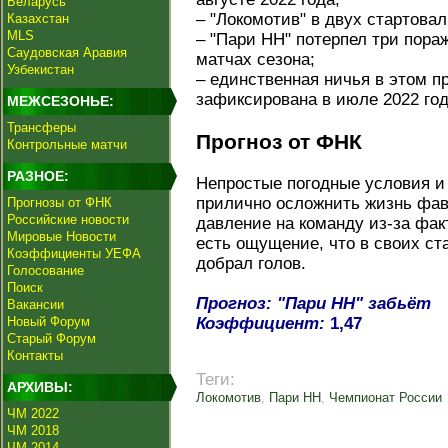
Беларусь
– "Локомотив" в двух стартова
Казахстан
MLS
– "Пари НН" потерпел три пор
Саудовская Аравия
матчах сезона;
Узбекистан
– единственная ничья в этом 
зафиксирована в июле 2022 год
МЕЖСЕЗОНЬЕ:
Трансферы
Прогноз от ФНК
Контрольные матчи
РАЗНОЕ:
Непростые погодные условия и
прилично осложнить жизнь фав
Прогнозы от ФНК
Российские новости
давление на команду из-за фак
Мировые Новости
есть ощущение, что в своих ст
Коэффициенты УЕФА
добрал голов.
Голосование
Поиск
Прогноз: "Пари НН" забьёт
Вакансии
Новый Форум
Коэффициент:
1,47
Старый Форум
Контакты
Теги:
АРХИВЫ:
Локомотив
,
Пари НН
,
Чемпионат России
ЧМ 2022
ЧМ 2018
ЧМ 2014