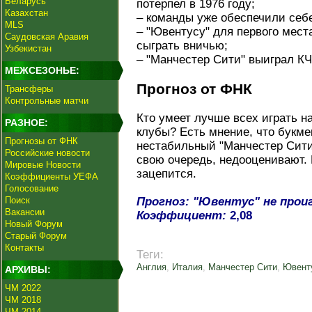
Беларусь
потерпел в 1976 году;
Казахстан
– команды уже обеспечили себ
MLS
– "Ювентусу" для первого места
Саудовская Аравия
сыграть вничью;
Узбекистан
– "Манчестер Сити" выиграл КЧ
МЕЖСЕЗОНЬЕ:
Прогноз от ФНК
Трансферы
Контрольные матчи
Кто умеет лучше всех играть на
РАЗНОЕ:
клубы? Есть мнение, что букм
Прогнозы от ФНК
нестабильный "Манчестер Сити"
Российские новости
свою очередь, недооценивают. 
Мировые Новости
зацепится.
Коэффициенты УЕФА
Голосование
Поиск
Прогноз: "Ювентус" не прои
Вакансии
Коэффициент:
2,08
Новый Форум
Старый Форум
Контакты
Теги:
Англия
,
Италия
,
Манчестер Сити
,
Ювент
АРХИВЫ:
ЧМ 2022
ЧМ 2018
ЧМ 2014