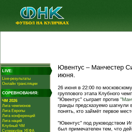
Ювентус – Манчестер Си
LIVE:
июня.
Live-результаты
Онлайн трансляции
26 июня в 22:00 по московскому
СОРЕВНОВАНИЯ:
группового этапа Клубного чем
"Ювентус" сыграет против
"Ман
ЧМ 2026
гранды предсказуемо шагнули 
Лига чемпионов
Лига Европы
понять, кто займёт первое мест
Лига конференций
Лига наций
"Ювентус" под руководством Иг
Клубный ЧМ
был примечателен тем, что дей
Суперкубок УЕФА