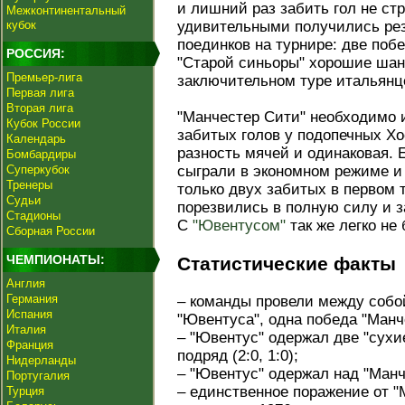
и лишний раз забить гол не ст
Межконтинентальный
кубок
удивительными получились рез
поединков на турнире: две поб
РОССИЯ:
"Старой синьоры" хорошие шанс
Премьер-лига
заключительном туре итальянце
Первая лига
Вторая лига
"Манчестер Сити" необходимо и
Кубок России
забитых голов у подопечных Х
Календарь
разность мячей и одинаковая. 
Бомбардиры
Суперкубок
сыграли в экономном режиме и
Тренеры
только двух забитых в первом т
Судьи
порезвились в полную силу и 
Стадионы
С
"Ювентусом"
так же легко не 
Сборная России
ЧЕМПИОНАТЫ:
Статистические факты
Англия
Германия
– команды провели между собо
Испания
"Ювентуса", одна победа "Манч
Италия
– "Ювентус" одержал две "сухи
Франция
подряд (2:0, 1:0);
Нидерланды
– "Ювентус" одержал над "Манч
Португалия
– единственное поражение от "
Турция