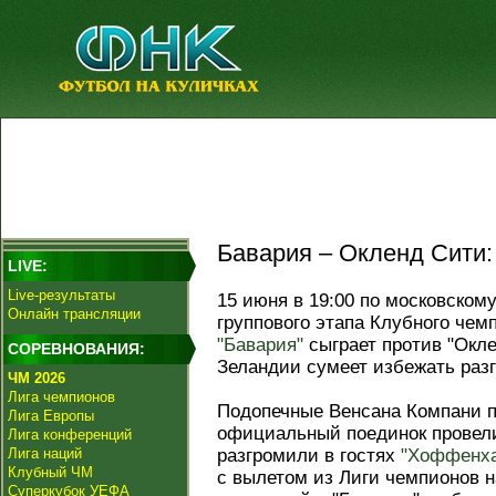
Бавария – Окленд Сити: 
LIVE:
Live-результаты
15 июня в 19:00 по московском
Онлайн трансляции
группового этапа Клубного че
"Бавария"
сыграет против "Окл
СОРЕВНОВАНИЯ:
Зеландии сумеет избежать раз
ЧМ 2026
Лига чемпионов
Подопечные Венсана Компани 
Лига Европы
официальный поединок провели
Лига конференций
Лига наций
разгромили в гостях
"Хоффенх
Клубный ЧМ
с вылетом из Лиги чемпионов н
Суперкубок УЕФА