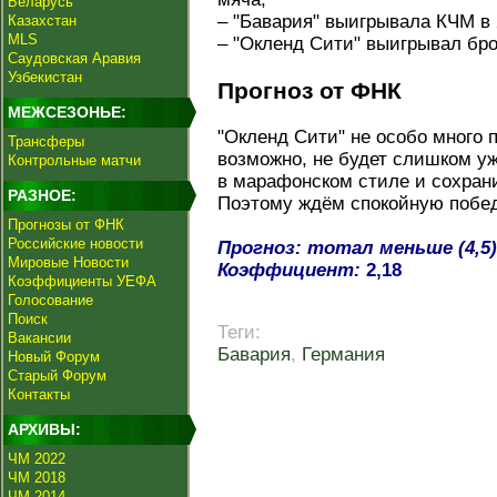
Беларусь
– "Бавария" выигрывала КЧМ в 
Казахстан
MLS
– "Окленд Сити" выигрывал бро
Саудовская Аравия
Узбекистан
Прогноз от ФНК
МЕЖСЕЗОНЬЕ:
"Окленд Сити" не особо много п
Трансферы
возможно, не будет слишком уж
Контрольные матчи
в марафонском стиле и сохран
РАЗНОЕ:
Поэтому ждём спокойную побед
Прогнозы от ФНК
Российские новости
Прогноз: тотал меньше (4,5)
Мировые Новости
Коэффициент:
2,18
Коэффициенты УЕФА
Голосование
Поиск
Теги:
Вакансии
Бавария
,
Германия
Новый Форум
Старый Форум
Контакты
АРХИВЫ:
ЧМ 2022
ЧМ 2018
ЧМ 2014