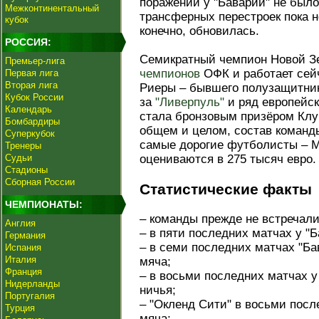
поражений у "Баварии" не было
Межконтинентальный
трансферных перестроек пока н
кубок
конечно, обновилась.
РОССИЯ:
Семикратный чемпион Новой З
Премьер-лига
чемпионов
ОФК и работает сей
Первая лига
Вторая лига
Риеры – бывшего полузащитник
Кубок России
за
"Ливерпуль"
и ряд европейск
Календарь
стала бронзовым призёром Клуб
Бомбардиры
общем и целом, состав команд
Суперкубок
самые дорогие футболисты – М
Тренеры
Судьи
оцениваются в 275 тысяч евро.
Стадионы
Сборная России
Статистические факты
ЧЕМПИОНАТЫ:
– команды прежде не встречали
Англия
– в пяти последних матчах у "
Германия
– в семи последних матчах "Б
Испания
Италия
мяча;
Франция
– в восьми последних матчах у
Нидерланды
ничья;
Португалия
– "Окленд Сити" в восьми посл
Турция
мяча;