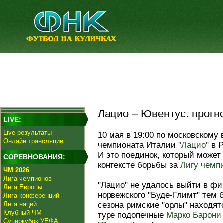
Лацио – Ювентус: прогно
LIVE:
Live-результаты
10 мая в 19:00 по московскому 
Онлайн трансляции
чемпионата Италии
"Лацио"
в Р
И это поединок, который может
СОРЕВНОВАНИЯ:
контексте борьбы за
Лигу чемп
ЧМ 2026
Лига чемпионов
"Лацио" не удалось выйти в ф
Лига Европы
норвежского "Буде-Глимт" тем б
Лига конференций
Лига наций
сезона римские "орлы" находя
Клубный ЧМ
туре подопечные
Марко Барони
Суперкубок УЕФА