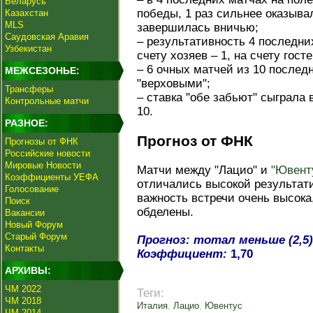
Беларусь
победы, 1 раз сильнее оказыва
Казахстан
MLS
завершилась вничью;
Саудовская Аравия
– результативность 4 последни
Узбекистан
счету хозяев – 1, на счету госте
– 6 очных матчей из 10 послед
МЕЖСЕЗОНЬЕ:
"верховыми";
Трансферы
– ставка "обе забьют" сыграла 
Контрольные матчи
10.
РАЗНОЕ:
Прогноз от ФНК
Прогнозы от ФНК
Российские новости
Мировые Новости
Матчи между "Лацио" и
"Ювент
Коэффициенты УЕФА
отличались высокой результати
Голосование
важность встречи очень высока
Поиск
обделены.
Вакансии
Новый Форум
Старый Форум
Прогноз: тотал меньше (2,5)
Контакты
Коэффициент:
1,70
АРХИВЫ:
ЧМ 2022
Теги:
ЧМ 2018
Италия
,
Лацио
,
Ювентус
ЧМ 2014