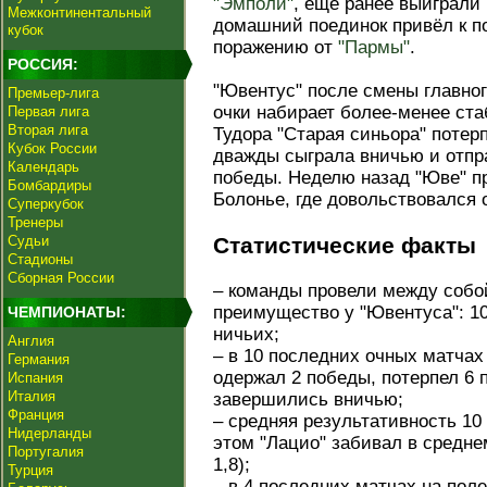
"Эмполи"
, ещё ранее выиграли 
Межконтинентальный
домашний поединок привёл к по
кубок
поражению от
"Пармы"
.
РОССИЯ:
"Ювентус" после смены главного
Премьер-лига
очки набирает более-менее ста
Первая лига
Вторая лига
Тудора "Старая синьора" потер
Кубок России
дважды сыграла вничью и отпр
Календарь
победы. Неделю назад "Юве" п
Бомбардиры
Болонье, где довольствовался
Суперкубок
Тренеры
Судьи
Статистические факты
Стадионы
Сборная России
– команды провели между собой
преимущество у "Ювентуса": 10
ЧЕМПИОНАТЫ:
ничьих;
Англия
– в 10 последних очных матчах
Германия
одержал 2 победы, потерпел 6 
Испания
Италия
завершились вничью;
Франция
– средняя результативность 10
Нидерланды
этом "Лацио" забивал в среднем
Португалия
1,8);
Турция
– в 4 последних матчах на пол