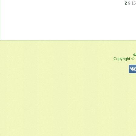
2
9
16
Ф
Copyright ©