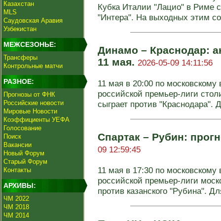
Казахстан
Кубка Италии "Лацио" в Риме с
MLS
"Интера". На выходных этим соп
Саудовская Аравия
Узбекистан
МЕЖСЕЗОНЬЕ:
Динамо – Краснодар: а
Трансферы
11 мая.
2026-05-09 14:11:56
Контрольные матчи
РАЗНОЕ:
11 мая в 20:00 по московскому 
российской премьер-лиги стол
Прогнозы от ФНК
Российские новости
сыграет против "Краснодара". Дл
Мировые Новости
Коэффициенты УЕФА
Голосование
Спартак – Рубин: прогн
Поиск
Вакансии
09 12:59:45
Новый Форум
Старый Форум
11 мая в 17:30 по московскому 
Контакты
российской премьер-лиги моско
АРХИВЫ:
против казанского "Рубина". Для
ЧМ 2022
ЧМ 2018
ЧМ 2014