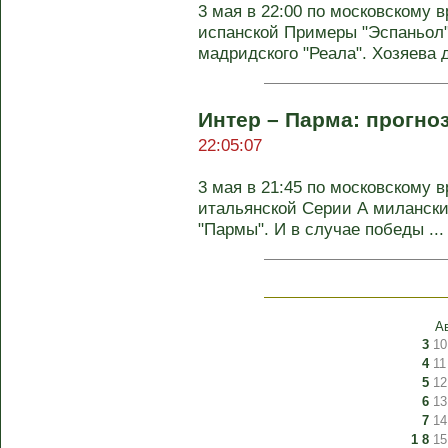
3 мая в 22:00 по московскому в
испанской Примеры "Эспаньол"
мадридского "Реала". Хозяева д
Интер – Парма: прогноз
22:05:07
3 мая в 21:45 по московскому в
итальянской Серии А милански
"Пармы". И в случае победы ...
А
3
10
4
11
5
12
6
13
7
14
1
8
15