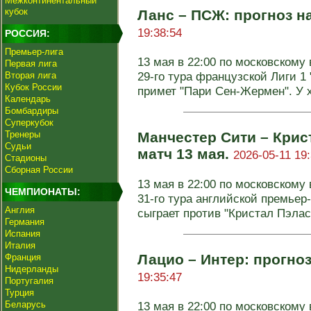
Межконтинентальный
кубок
Ланс – ПСЖ: прогноз н
19:38:54
РОССИЯ:
Премьер-лига
13 мая в 22:00 по московскому
Первая лига
29-го тура французской Лиги 1
Вторая лига
Кубок России
примет "Пари Сен-Жермен". У х
Календарь
Бомбардиры
Суперкубок
Тренеры
Манчестер Сити – Крис
Судьи
матч 13 мая.
2026-05-11 19:
Стадионы
Сборная России
13 мая в 22:00 по московскому
ЧЕМПИОНАТЫ:
31-го тура английской премьер
Англия
сыграет против "Кристал Пэлас".
Германия
Испания
Италия
Лацио – Интер: прогноз
Франция
Нидерланды
19:35:47
Португалия
Турция
Беларусь
13 мая в 22:00 по московском