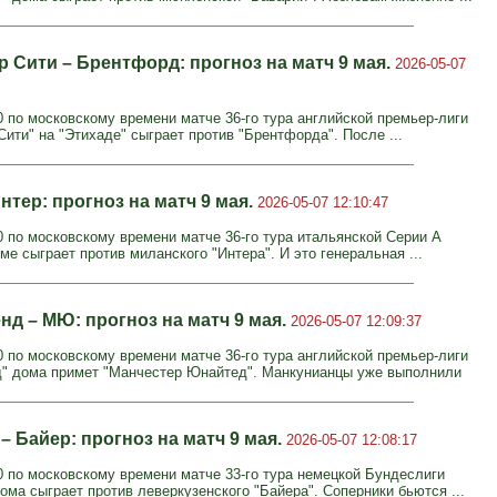
р Сити – Брентфорд: прогноз на матч 9 мая.
2026-05-07
0 по московскому времени матче 36-го тура английской премьер-лиги
ити" на "Этихаде" сыграет против "Брентфорда". После ...
нтер: прогноз на матч 9 мая.
2026-05-07 12:10:47
00 по московскому времени матче 36-го тура итальянской Серии А
ме сыграет против миланского "Интера". И это генеральная ...
нд – МЮ: прогноз на матч 9 мая.
2026-05-07 12:09:37
0 по московскому времени матче 36-го тура английской премьер-лиги
" дома примет "Манчестер Юнайтед". Манкунианцы уже выполнили
– Байер: прогноз на матч 9 мая.
2026-05-07 12:08:17
30 по московскому времени матче 33-го тура немецкой Бундеслиги
ома сыграет против леверкузенского "Байера". Соперники бьются ...