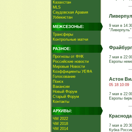
Казахстан
MLS
Саудовская Аравия
Ливерпуль
Узбекистан
9 мая в 14:3
МЕЖСЕЗОНЬЕ:
"Ливерпуль"
Трансферы
Контрольные матчи
Фрайбург 
РАЗНОЕ:
Прогнозы от ФНК
7 мая в 22:
Российские новости
Европы неме
Мировые Новости
Коэффициенты УЕФА
Голосование
Астон Вил
Поиск
05 18:10:09
Вакансии
Новый Форум
7 мая в 22:
Старый Форум
Европы бирм
Контакты
АРХИВЫ:
Краснодар
ЧМ 2022
ЧМ 2018
7 мая в 20:
ЧМ 2014
Кубка России