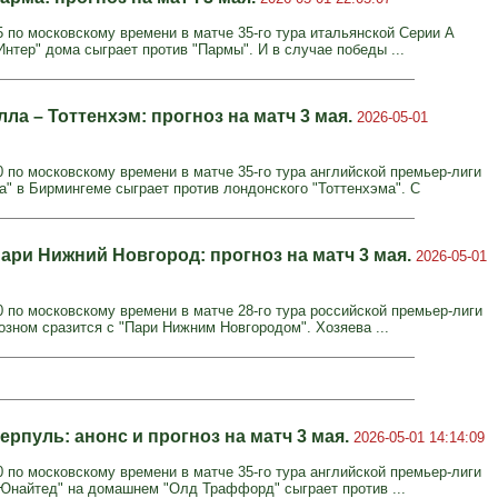
5 по московскому времени в матче 35-го тура итальянской Серии А
нтер" дома сыграет против "Пармы". И в случае победы ...
ла – Тоттенхэм: прогноз на матч 3 мая.
2026-05-01
0 по московскому времени в матче 35-го тура английской премьер-лиги
а" в Бирмингеме сыграет против лондонского "Тоттенхэма". С
Пари Нижний Новгород: прогноз на матч 3 мая.
2026-05-01
0 по московскому времени в матче 28-го тура российской премьер-лиги
озном сразится с "Пари Нижним Новгородом". Хозяева ...
рпуль: анонс и прогноз на матч 3 мая.
2026-05-01 14:14:09
0 по московскому времени в матче 35-го тура английской премьер-лиги
Юнайтед" на домашнем "Олд Траффорд" сыграет против ...