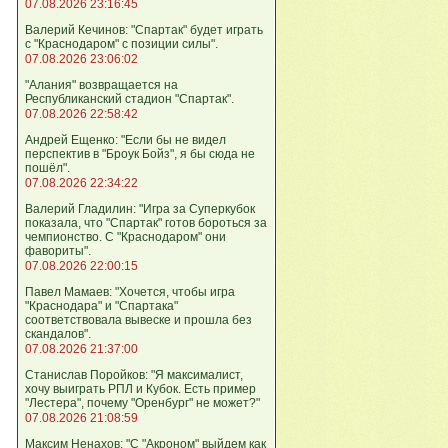
07.08.2026 23:16:45
Валерий Кечинов: "Спартак" будет играть
с "Краснодаром" с позиции силы".
07.08.2026 23:06:02
"Алания" возвращается на
Республиканский стадион "Спартак".
07.08.2026 22:58:42
Андрей Ещенко: "Если бы не видел
перспектив в "Броук Бойз", я бы сюда не
пошёл".
07.08.2026 22:34:22
Валерий Гладилин: "Игра за Суперкубок
показала, что "Спартак" готов бороться за
чемпионство. С "Краснодаром" они
фавориты".
07.08.2026 22:00:15
Павел Мамаев: "Хочется, чтобы игра
"Краснодара" и "Спартака"
соответствовала вывеске и прошла без
скандалов".
07.08.2026 21:37:00
Станислав Поройков: "Я максималист,
хочу выиграть РПЛ и Кубок. Есть пример
"Лестера", почему "Оренбург" не может?"
07.08.2026 21:08:59
Максим Ненахов: "С "Акроном" выйдем как