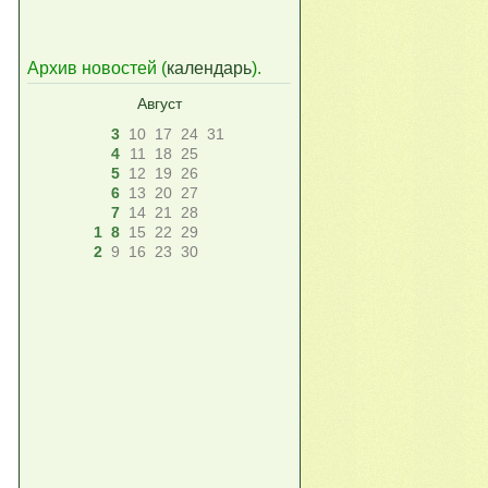
Архив новостей (
календарь
).
Август
3
10
17
24
31
4
11
18
25
5
12
19
26
6
13
20
27
7
14
21
28
1
8
15
22
29
2
9
16
23
30