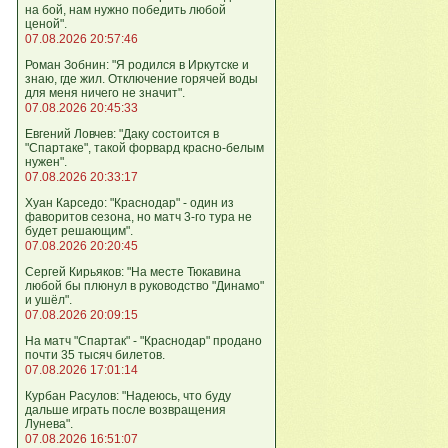
на бой, нам нужно победить любой
ценой".
07.08.2026 20:57:46
Роман Зобнин: "Я родился в Иркутске и
знаю, где жил. Отключение горячей воды
для меня ничего не значит".
07.08.2026 20:45:33
Евгений Ловчев: "Даку состоится в
"Спартаке", такой форвард красно-белым
нужен".
07.08.2026 20:33:17
Хуан Карседо: "Краснодар" - один из
фаворитов сезона, но матч 3-го тура не
будет решающим".
07.08.2026 20:20:45
Сергей Кирьяков: "На месте Тюкавина
любой бы плюнул в руководство "Динамо"
и ушёл".
07.08.2026 20:09:15
На матч "Спартак" - "Краснодар" продано
почти 35 тысяч билетов.
07.08.2026 17:01:14
Курбан Расулов: "Надеюсь, что буду
дальше играть после возвращения
Лунева".
07.08.2026 16:51:07