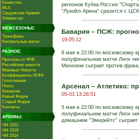
Казахстан
регионов Кубка России "Спарт
MLS
"Лукойл-Арена" сразится с ЦСКА
Саудовская Аравия
Узбекистан
МЕЖСЕЗОНЬЕ:
Бавария – ПСЖ: прогно
Трансферы
19:05:12
Контрольные матчи
РАЗНОЕ:
6 мая в 22:00 по московскому 
полуфинальном матче Лиги чем
Прогнозы от ФНК
Российские новости
Мюнхене сыграет против францу
Мировые Новости
Коэффициенты УЕФА
Голосование
Арсенал – Атлетико: пр
Поиск
Вакансии
05-03 13:26:51
Новый Форум
Старый Форум
5 мая в 22:00 по московскому 
Контакты
полуфинальном матче Лиги чем
АРХИВЫ:
домашнем "Эмирейтс" сыграет п
ЧМ 2022
ЧМ 2018
ЧМ 2014