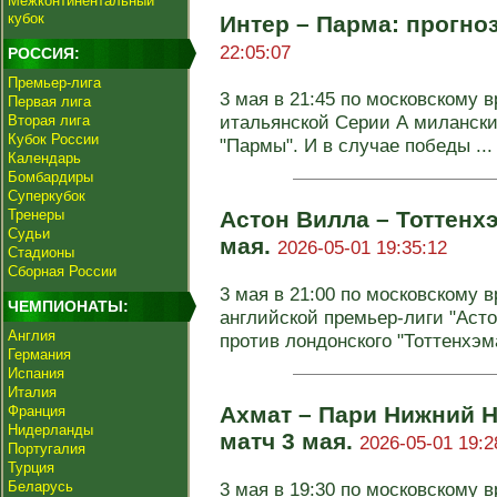
Межконтинентальный
кубок
Интер – Парма: прогноз
22:05:07
РОССИЯ:
Премьер-лига
3 мая в 21:45 по московскому в
Первая лига
итальянской Серии А милански
Вторая лига
Кубок России
"Пармы". И в случае победы ...
Календарь
Бомбардиры
Суперкубок
Тренеры
Астон Вилла – Тоттенхэ
Судьи
мая.
2026-05-01 19:35:12
Стадионы
Сборная России
3 мая в 21:00 по московскому в
ЧЕМПИОНАТЫ:
английской премьер-лиги "Аст
Англия
против лондонского "Тоттенхэм
Германия
Испания
Италия
Ахмат – Пари Нижний Н
Франция
Нидерланды
матч 3 мая.
2026-05-01 19:2
Португалия
Турция
Беларусь
3 мая в 19:30 по московскому в