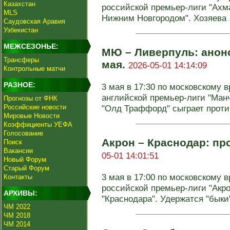
Казахстан
российской премьер-лиги "Ахма
MLS
Нижним Новгородом". Хозяева .
Саудовская Аравия
Узбекистан
МЕЖСЕЗОНЬЕ:
МЮ – Ливерпуль: анонс
Трансферы
мая.
2026-05-01 14:14:09
Контрольные матчи
РАЗНОЕ:
3 мая в 17:30 по московскому в
английской премьер-лиги "Ма
Прогнозы от ФНК
Российские новости
"Олд Траффорд" сыграет против
Мировые Новости
Коэффициенты УЕФА
Голосование
Акрон – Краснодар: про
Поиск
Вакансии
05-01 14:01:51
Новый Форум
Старый Форум
3 мая в 17:00 по московскому в
Контакты
российской премьер-лиги "Акро
АРХИВЫ:
"Краснодара". Удержатся "быки" 
ЧМ 2022
ЧМ 2018
ЧМ 2014