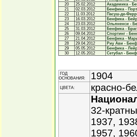
20
25.02.2012
Академика - Бе
21
02.03.2012
Бенфика - Порту
22
11.03.2012
Пасуш-де-Ферре
23
16.03.2012
Бенфика - Бейр
24
23.03.2012
Ольяненси - Бе
25
31.03.2012
Бенфика - Брага
26
09.04.2012
Спортинг - Бен
27
21.04.2012
Бенфика - Мари
28
29.04.2012
Риу Ави - Бенф
29
05.05.2012
Бенфика - Лейр
30
12.05.2012
Сетубал - Бенфи
1904
ГОД
ОСНОВАНИЯ:
красно-бе
ЦВЕТА:
Национа
32-кратны
1937, 193
1957, 196