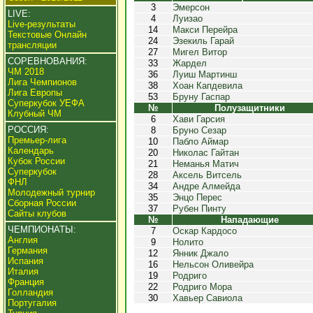
3
Эмерсон
LIVE:
4
Луизао
Live-результаты
14
Макси Перейра
Текстовые Онлайн
24
Эзекиль Гарай
трансляции
27
Мигел Витор
СОРЕВНОВАНИЯ:
33
Жардел
ЧМ 2018
36
Луиш Мартинш
Лига Чемпионов
38
Хоан Капдевила
Лига Европы
53
Бруну Гаспар
Суперкубок УЕФА
№
Полузащитники
Клубный ЧМ
6
Хави Гарсия
РОССИЯ:
8
Бруно Сезар
Премьер-лига
10
Пабло Аймар
Календарь
20
Николас Гайтан
Кубок России
21
Неманья Матич
Суперкубок
28
Аксель Витсель
ФНЛ
34
Андре Алмейда
Молодежный турнир
35
Энцо Перес
Сборная России
37
Рубен Пинту
Сайты клубов
№
Нападающие
ЧЕМПИОНАТЫ:
7
Оскар Кардосо
Англия
9
Нолито
Германия
12
Янник Джало
Испания
16
Нельсон Оливейра
Италия
19
Родриго
Франция
22
Родриго Мора
Голландия
30
Хавьер Савиола
Португалия