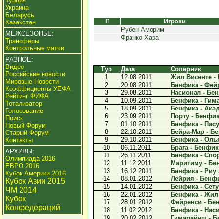
Турция
Украина
Беларусь
П
Игроки
Казахстан
Рубен Аморим
МЕЖСЕЗОНЬЕ:
Франко Хара
Трансферы
Контрольные матчи
РАЗНОЕ:
Видео
Тур
Дата
Соперник
Российские новости
1
12.08.2011
Жил Висенте - 
Мировые Новости
2
20.08.2011
Бенфика - Фейр
Коэффициенты УЕФА
3
29.08.2011
Насионал - Бен
Рейтинг ФИФА
4
10.09.2011
Бенфика - Гима
Тотализатор
5
18.09.2011
Бенфика - Акад
Голосование
6
23.09.2011
Порту - Бенфика
Поиск
7
01.10.2011
Бенфика - Пасу
Новый Форум
8
22.10.2011
Бейра-Мар - Бе
Старый Форум
9
29.10.2011
Бенфика - Олья
Контакты
10
06.11.2011
Брага - Бенфика
АРХИВЫ:
11
26.11.2011
Бенфика - Спор
Олимпиада 2016
12
11.12.2011
Маритиму - Бен
ЕВРО 2016
13
16.12.2011
Бенфика - Риу 
Кубок Америки 2016
14
08.01.2012
Лейрия - Бенфи
Кубок Азии 2015
15
14.01.2012
Бенфика - Сетуб
ЧМ 2014
16
22.01.2012
Бенфика - Жил 
Кубок
17
28.01.2012
Фейренси - Бен
Конфедераций
18
11.02.2012
Бенфика - Наси
19
20.02.2012
Гимарайнш - Бе