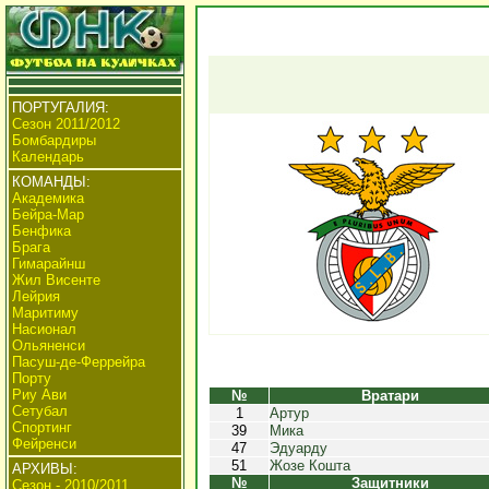
ПОРТУГАЛИЯ:
Сезон 2011/2012
Бомбардиры
Календарь
КОМАНДЫ:
Академика
Бейра-Мар
Бенфика
Брага
Гимарайнш
Жил Висенте
Лейрия
Маритиму
Насионал
Ольяненси
Пасуш-де-Феррейра
Порту
Риу Ави
№
Вратари
Сетубал
1
Артур
Спортинг
39
Мика
Фейренси
47
Эдуарду
51
Жозе Кошта
АРХИВЫ:
№
Защитники
Сезон - 2010/2011