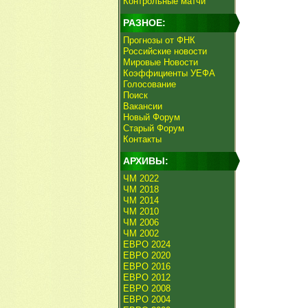
Контрольные матчи
РАЗНОЕ:
Прогнозы от ФНК
Российские новости
Мировые Новости
Коэффициенты УЕФА
Голосование
Поиск
Вакансии
Новый Форум
Старый Форум
Контакты
АРХИВЫ:
ЧМ 2022
ЧМ 2018
ЧМ 2014
ЧМ 2010
ЧМ 2006
ЧМ 2002
ЕВРО 2024
ЕВРО 2020
ЕВРО 2016
ЕВРО 2012
ЕВРО 2008
ЕВРО 2004