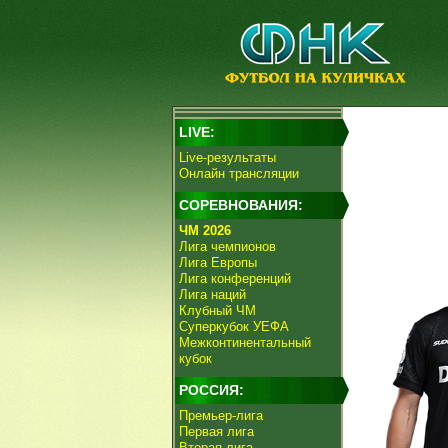
LIVE:
Live-результаты
Онлайн трансляции
СОРЕВНОВАНИЯ:
ЧМ 2026
Лига чемпионов
Лига Европы
Лига конференций
Лига наций
Клубный ЧМ
Суперкубок УЕФА
Межконтинентальный
кубок
РОССИЯ:
Премьер-лига
Первая лига
Вторая лига