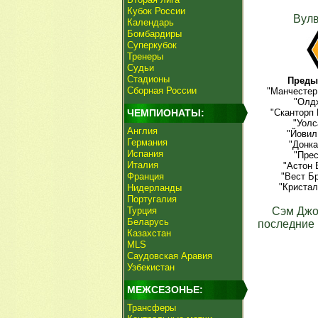
Кубок России
Вул
Календарь
Бомбардиры
Суперкубок
Тренеры
Судьи
Стадионы
Преды
Сборная России
"Манчестер
"Олдх
ЧЕМПИОНАТЫ:
"Сканторп 
"Уолс
Англия
"Йовил
Германия
"Донка
Испания
"Прес
Италия
"Астон 
Франция
"Вест Б
"Кристал
Нидерланды
Португалия
Турция
Сэм Джо
Беларусь
последние 
Казахстан
MLS
Саудовская Аравия
Узбекистан
МЕЖСЕЗОНЬЕ:
Трансферы