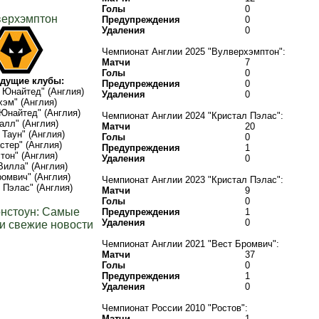
Голы
0
верхэмптон
Предупреждения
0
Удаления
0
Чемпионат Англии 2025 "Вулверхэмптон":
Матчи
7
Голы
0
дущие клубы:
Предупреждения
0
 Юнайтед" (Англия)
Удаления
0
эм" (Англия)
Юнайтед" (Англия)
Чемпионат Англии 2024 "Кристал Пэлас":
алл" (Англия)
Матчи
20
 Таун" (Англия)
Голы
0
стер" (Англия)
Предупреждения
1
тон" (Англия)
Удаления
0
Вилла" (Англия)
ромвич" (Англия)
Чемпионат Англии 2023 "Кристал Пэлас":
 Пэлас" (Англия)
Матчи
9
Голы
0
нстоун: Самые
Предупреждения
1
Удаления
0
и свежие новости
Чемпионат Англии 2021 "Вест Бромвич":
Матчи
37
Голы
0
Предупреждения
1
Удаления
0
Чемпионат России 2010 "Ростов":
Матчи
1