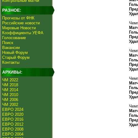
Контрольные матчи
Гол
Пре
РАЗНОЕ:
Уда
Прогнозы от ФНК
Российские новости
Чемп
Мат
Мировые Новости
Гол
Коэффициенты УЕФА
Пре
Голосование
Уда
Поиск
Вакансии
Чемп
Новый Форум
Мат
Старый Форум
Гол
Контакты
Пре
Уда
АРХИВЫ:
Чемп
ЧМ 2022
Мат
ЧМ 2018
Гол
ЧМ 2014
Пре
ЧМ 2010
Уда
ЧМ 2006
ЧМ 2002
Чемп
ЕВРО 2024
Мат
ЕВРО 2020
Гол
ЕВРО 2016
Пре
ЕВРО 2012
Уда
ЕВРО 2008
ЕВРО 2004