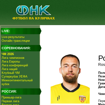
LIVE:
Live-результаты
Онлайн трансляции
СОРЕВНОВАНИЯ:
ЧМ 2026
Р
Лига чемпионов
Лига Европы
Ros
Лига конференций
Лига наций
Клубный ЧМ
Пол
Поз
Суперкубок УЕФА
Ном
Межконтинентальный
Гра
кубок
Дат
РОССИЯ:
Чем
Премьер-лига
Перв
Первая лига
Мат
Вторая лига