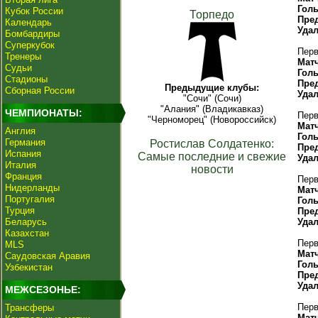
Гол
Кубок России
Торпедо
Пре
Календарь
Уда
Бомбардиры
Суперкубок
Перв
Тренеры
Мат
Судьи
Гол
Стадионы
Пре
Предыдущие клубы:
Сборная России
Уда
"Сочи" (Сочи)
"Алания" (Владикавказ)
ЧЕМПИОНАТЫ:
Перв
"Черноморец" (Новороссийск)
Мат
Англия
Гол
Германия
Ростислав Солдатенко:
Пре
Испания
Самые последние и свежие
Уда
Италия
новости
Франция
Перв
Нидерланды
Мат
Португалия
Гол
Турция
Пре
Беларусь
Уда
Казахстан
Перв
MLS
Мат
Саудовская Аравия
Гол
Узбекистан
Пре
Уда
МЕЖСЕЗОНЬЕ:
Перв
Трансферы
Мат