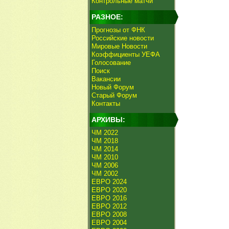
Контрольные матчи
РАЗНОЕ:
Прогнозы от ФНК
Российские новости
Мировые Новости
Коэффициенты УЕФА
Голосование
Поиск
Вакансии
Новый Форум
Старый Форум
Контакты
АРХИВЫ:
ЧМ 2022
ЧМ 2018
ЧМ 2014
ЧМ 2010
ЧМ 2006
ЧМ 2002
ЕВРО 2024
ЕВРО 2020
ЕВРО 2016
ЕВРО 2012
ЕВРО 2008
ЕВРО 2004