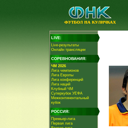
LIVE:
Live-результаты
Онлайн трансляции
СОРЕВНОВАНИЯ:
ЧМ 2026
Лига чемпионов
Лига Европы
Лига конференций
Лига наций
Клубный ЧМ
Суперкубок УЕФА
Межконтинентальный
кубок
РОССИЯ:
Премьер-лига
Первая лига
Вторая лига