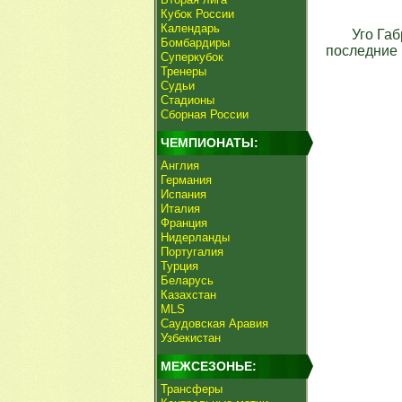
Кубок России
Календарь
Уго Га
Бомбардиры
последние 
Суперкубок
Тренеры
Судьи
Стадионы
Сборная России
ЧЕМПИОНАТЫ:
Англия
Германия
Испания
Италия
Франция
Нидерланды
Португалия
Турция
Беларусь
Казахстан
MLS
Саудовская Аравия
Узбекистан
МЕЖСЕЗОНЬЕ:
Трансферы