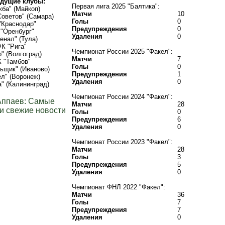
дущие клубы:
Первая лига 2025 "Балтика":
ба" (Майкоп)
Матчи
10
оветов" (Самара)
Голы
0
"Краснодар"
Предупреждения
0
"Оренбург"
Удаления
0
енал" (Тула)
К "Рига"
Чемпионат России 2025 "Факел":
р" (Волгоград)
Матчи
7
 "Тамбов"
Голы
0
ьщик" (Иваново)
Предупреждения
1
л" (Воронеж)
Удаления
0
а" (Калининград)
Чемпионат России 2024 "Факел":
Аппаев: Самые
Матчи
28
и свежие новости
Голы
0
Предупреждения
6
Удаления
0
Чемпионат России 2023 "Факел":
Матчи
28
Голы
3
Предупреждения
5
Удаления
0
Чемпионат ФНЛ 2022 "Факел":
Матчи
36
Голы
7
Предупреждения
7
Удаления
0