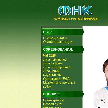
LIVE:
Live-результаты
Онлайн трансляции
СОРЕВНОВАНИЯ:
ЧМ 2026
Лига чемпионов
Лига Европы
Лига конференций
Лига наций
Клубный ЧМ
Суперкубок УЕФА
Межконтинентальный
кубок
РОССИЯ:
Премьер-лига
Первая лига
Вторая лига