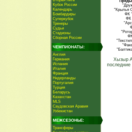
Преды
Кубок России
"Друж
Календарь
"Крылья С
Бомбардиры
ФК 
ФК 
Суперкубок
"Арс
Тренеры
Ф
Судьи
"Рото
Стадионы
ФК
Сборная России
"Текстил
"Факе
ЧЕМПИОНАТЫ:
"Балтик
Англия
Германия
Хызыр 
Испания
последние 
Италия
Франция
Нидерланды
Португалия
Турция
Беларусь
Казахстан
MLS
Саудовская Аравия
Узбекистан
МЕЖСЕЗОНЬЕ:
Трансферы