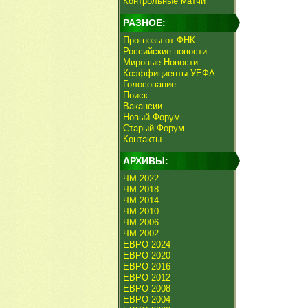
Контрольные матчи
РАЗНОЕ:
Прогнозы от ФНК
Российские новости
Мировые Новости
Коэффициенты УЕФА
Голосование
Поиск
Вакансии
Новый Форум
Старый Форум
Контакты
АРХИВЫ:
ЧМ 2022
ЧМ 2018
ЧМ 2014
ЧМ 2010
ЧМ 2006
ЧМ 2002
ЕВРО 2024
ЕВРО 2020
ЕВРО 2016
ЕВРО 2012
ЕВРО 2008
ЕВРО 2004