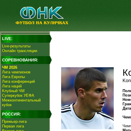
LIVE:
Live-результаты
Онлайн трансляции
СОРЕВНОВАНИЯ:
ЧМ 2026
К
Лига чемпионов
Лига Европы
Kon
Лига конференций
Лига наций
Клубный ЧМ
Пол
Поз
Суперкубок УЕФА
Ном
Межконтинентальный
Гра
кубок
Дат
РОССИЯ:
Чем
Премьер-лига
Чемп
Первая лига
Мат
Вторая лига