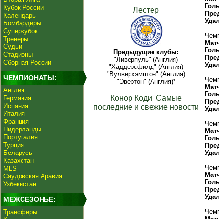
Гол
Кубок России
Лестер
Пре
Календарь
Уда
Бомбардиры
Суперкубок
Чемп
Тренеры
Мат
Судьи
Гол
Предыдущие клубы:
Стадионы
Пре
"Ливерпуль" (Англия)
Сборная России
Уда
"Хаддерсфилд" (Англия)
"Вулверхэмптон" (Англия)
ЧЕМПИОНАТЫ:
Чемп
"Эвертон" (Англия)*
Мат
Англия
Гол
Конор Коди: Самые
Германия
Пре
Испания
последние и свежие новости
Уда
Италия
Франция
Чемп
Нидерланды
Мат
Португалия
Гол
Турция
Пре
Беларусь
Уда
Казахстан
Чемп
MLS
Мат
Саудовская Аравия
Гол
Узбекистан
Пре
Уда
МЕЖСЕЗОНЬЕ:
Чемп
Трансферы
Мат