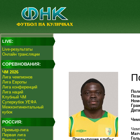
LIVE:
Live-результаты
Онлайн трансляции
СОРЕВНОВАНИЯ:
ЧМ 2026
П
Лига чемпионов
Лига Европы
Лига конференций
Пол
Лига наций
Поз
Клубный ЧМ
Ном
Суперкубок УЕФА
Гра
Межконтинентальный
Дат
кубок
Чем
РОССИЯ:
Чемп
Премьер-лига
Мат
Первая лига
Гол
Предыдущие клубы:
Вторая лига