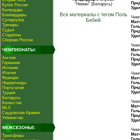
Пре
"Неман" (Беларусь)
Кубок России
Уда
Календарь
Все материалы с тегом Поль
Бомбардиры
Чемп
Суперкубок
Бебей
Мат
Тренеры
Гол
Судьи
Пре
Стадионы
Уда
Сборная России
Чемп
ЧЕМПИОНАТЫ:
Мат
Гол
Англия
Пре
Германия
Уда
Испания
Италия
Чемп
Франция
Мат
Нидерланды
Гол
Пре
Португалия
Уда
Турция
Беларусь
Чемп
Казахстан
Мат
MLS
Гол
Саудовская Аравия
Пре
Узбекистан
Уда
МЕЖСЕЗОНЬЕ:
Чемп
Мат
Трансферы
Гол