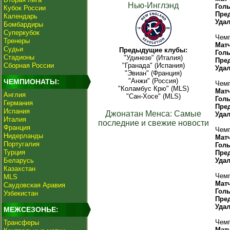
Нью-Инглэнд
Гол
Кубок России
Пре
Календарь
Уда
Бомбардиры
Суперкубок
Чемп
Тренеры
Мат
Судьи
Предыдущие клубы:
Гол
Стадионы
"Удинезе" (Италия)
Пре
Сборная России
"Гранада" (Испания)
Уда
"Эвиан" (Франция)
"Анжи" (Россия)
ЧЕМПИОНАТЫ:
Чемп
"Коламбус Крю" (MLS)
Мат
Англия
"Сан-Хосе" (MLS)
Гол
Германия
Пре
Испания
Джонатан Менса: Самые
Уда
Италия
последние и свежие новости
Франция
Чемп
Нидерланды
Мат
Португалия
Гол
Турция
Пре
Беларусь
Уда
Казахстан
Чемп
MLS
Мат
Саудовская Аравия
Гол
Узбекистан
Пре
Уда
МЕЖСЕЗОНЬЕ:
Чемп
Трансферы
Мат