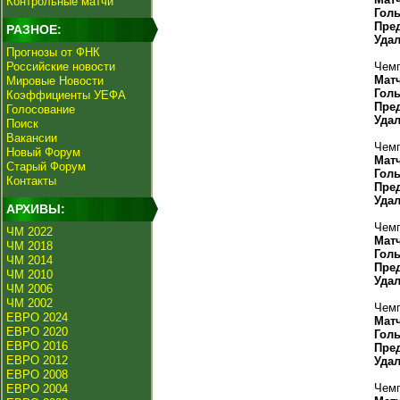
Контрольные матчи
Гол
Пре
РАЗНОЕ:
Уда
Прогнозы от ФНК
Российские новости
Чемп
Мат
Мировые Новости
Гол
Коэффициенты УЕФА
Пре
Голосование
Уда
Поиск
Вакансии
Чемп
Новый Форум
Мат
Старый Форум
Гол
Контакты
Пре
Уда
АРХИВЫ:
Чемп
ЧМ 2022
Мат
ЧМ 2018
Гол
ЧМ 2014
Пре
ЧМ 2010
Уда
ЧМ 2006
ЧМ 2002
Чемп
ЕВРО 2024
Мат
ЕВРО 2020
Гол
ЕВРО 2016
Пре
ЕВРО 2012
Уда
ЕВРО 2008
Чемп
ЕВРО 2004