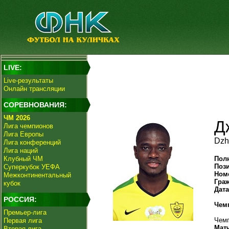
LIVE:
Live-результаты
Онлайн трансляции
СОРЕВНОВАНИЯ:
ЧМ 2026
Д
Лига чемпионов
Лига Европы
Dzh
Лига конференций
Лига наций
Клубный ЧМ
Пол
Поз
Суперкубок УЕФА
Ном
Межконтинентальный
Гра
кубок
Дат
РОССИЯ:
Чем
Премьер-лига
Чемп
Первая лига
Мат
Вторая лига