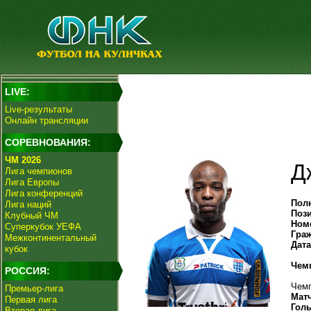
LIVE:
Live-результаты
Онлайн трансляции
СОРЕВНОВАНИЯ:
ЧМ 2026
Д
Лига чемпионов
Лига Европы
Лига конференций
Пол
Лига наций
Поз
Клубный ЧМ
Ном
Суперкубок УЕФА
Гра
Межконтинентальный
Дат
кубок
Чем
РОССИЯ:
Чемп
Премьер-лига
Мат
Первая лига
Гол
Вторая лига