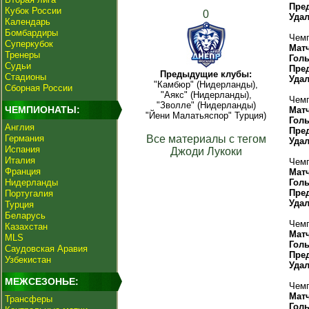
Пре
Кубок России
0
Уда
Календарь
Бомбардиры
Чемп
Суперкубок
Мат
Тренеры
Гол
Судьи
Пре
Предыдущие клубы:
Стадионы
Уда
"Камбюр" (Нидерланды),
Сборная России
"Аякс" (Нидерланды),
Чемп
"Зволле" (Нидерланды)
ЧЕМПИОНАТЫ:
Мат
"Йени Малатьяспор" Турция)
Гол
Англия
Пре
Германия
Все материалы с тегом
Уда
Испания
Джоди Лукоки
Италия
Чемп
Франция
Мат
Нидерланды
Гол
Пре
Португалия
Уда
Турция
Беларусь
Чемп
Казахстан
Мат
MLS
Гол
Саудовская Аравия
Пре
Узбекистан
Уда
МЕЖСЕЗОНЬЕ:
Чемп
Мат
Трансферы
Гол