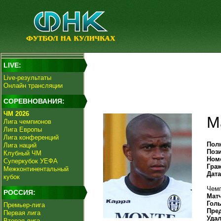
LIVE:
Live-результаты
Онлайн трансляции
СОРЕВНОВАНИЯ:
ЧМ 2026
М
Лига чемпионов
Лига Европы
Лига конференций
Пол
Лига наций
Поз
Клубный ЧМ
Ном
Суперкубок УЕФА
Гра
Межконтинентальный
Дат
кубок
Чемп
РОССИЯ:
Мат
Гол
Премьер-лига
Пре
Первая лига
Уда
Вторая лига