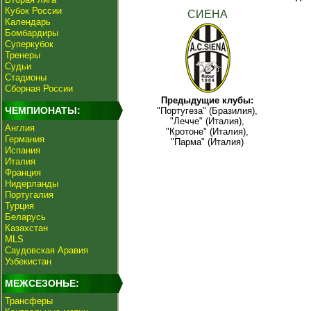
Кубок России
СИЕНА
Календарь
Бомбардиры
Суперкубок
Тренеры
Судьи
Стадионы
Сборная России
Предыдущие клубы:
ЧЕМПИОНАТЫ:
"Португеза" (Бразилия),
"Лечче" (Италия),
Англия
"Кротоне" (Италия),
Германия
"Парма" (Италия)
Испания
Италия
Франция
Нидерланды
Португалия
Турция
Беларусь
Казахстан
MLS
Саудовская Аравия
Узбекистан
МЕЖСЕЗОНЬЕ:
Трансферы