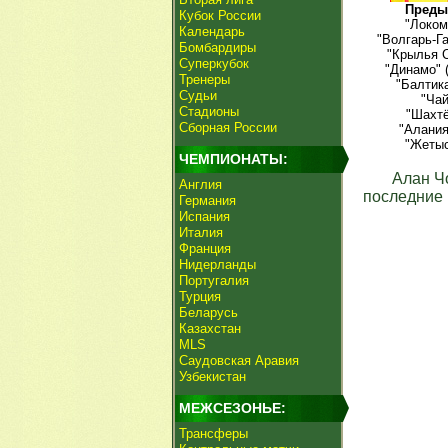
Преды
Кубок России
"Локом
Календарь
"Волгарь-Г
Бомбардиры
"Крылья С
Суперкубок
"Динамо" 
Тренеры
"Балтик
Судьи
"Чай
Стадионы
"Шахтё
Сборная России
"Алания
"Жетыс
ЧЕМПИОНАТЫ:
Алан Ч
Англия
последние 
Германия
Испания
Италия
Франция
Нидерланды
Португалия
Турция
Беларусь
Казахстан
MLS
Саудовская Аравия
Узбекистан
МЕЖСЕЗОНЬЕ:
Трансферы