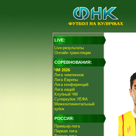
LIVE:
Live-результаты
Онлайн трансляции
СОРЕВНОВАНИЯ:
ЧМ 2026
Лига чемпионов
Лига Европы
Лига конференций
Лига наций
Клубный ЧМ
Суперкубок УЕФА
Межконтинентальный
кубок
РОССИЯ:
Премьер-лига
Первая лига
Вторая лига