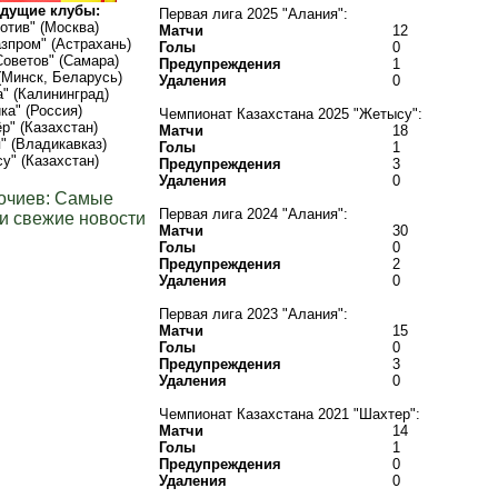
дущие клубы:
Первая лига 2025 "Алания":
отив" (Москва)
Матчи
12
азпром" (Астрахань)
Голы
0
оветов" (Самара)
Предупреждения
1
(Минск, Беларусь)
Удаления
0
а" (Калининград)
ка" (Россия)
Чемпионат Казахстана 2025 "Жетысу":
р" (Казахстан)
Матчи
18
" (Владикавказ)
Голы
1
у" (Казахстан)
Предупреждения
3
Удаления
0
очиев: Самые
Первая лига 2024 "Алания":
и свежие новости
Матчи
30
Голы
0
Предупреждения
2
Удаления
0
Первая лига 2023 "Алания":
Матчи
15
Голы
0
Предупреждения
3
Удаления
0
Чемпионат Казахстана 2021 "Шахтер":
Матчи
14
Голы
1
Предупреждения
0
Удаления
0