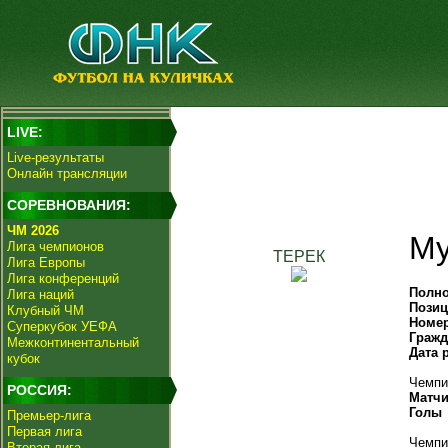
LIVE:
Live-результаты
Онлайн трансляции
СОРЕВНОВАНИЯ:
ЧМ 2026
Му
Лига чемпионов
ТЕРЕК
Лига Европы
Лига конференций
Полно
Лига наций
Пози
Клубный ЧМ
Номе
Суперкубок УЕФА
Гражд
Межконтинентальный
Дата 
кубок
Чемпи
РОССИЯ:
Матч
Голы
Премьер-лига
Первая лига
Чемпи
Вторая лига