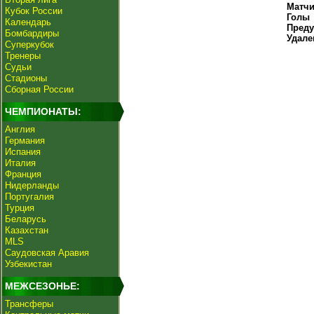
Матч
Кубок России
Голы
Календарь
Пред
Бомбардиры
Удале
Суперкубок
Тренеры
Судьи
Стадионы
Сборная России
ЧЕМПИОНАТЫ:
Англия
Германия
Испания
Италия
Франция
Нидерланды
Португалия
Турция
Беларусь
Казахстан
MLS
Саудовская Аравия
Узбекистан
МЕЖСЕЗОНЬЕ:
Трансферы