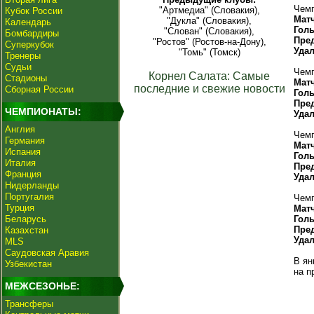
Чемп
"Артмедиа" (Словакия),
Кубок России
Мат
"Дукла" (Словакия),
Календарь
Гол
"Слован" (Словакия),
Бомбардиры
Пре
"Ростов" (Ростов-на-Дону),
Суперкубок
Уда
"Томь" (Томск)
Тренеры
Судьи
Чемп
Корнел Салата: Самые
Стадионы
Мат
последние и свежие новости
Сборная России
Гол
Пре
ЧЕМПИОНАТЫ:
Уда
Англия
Чемп
Германия
Мат
Испания
Гол
Италия
Пре
Франция
Уда
Нидерланды
Португалия
Чемп
Турция
Мат
Беларусь
Гол
Пре
Казахстан
Уда
MLS
Саудовская Аравия
В ян
Узбекистан
на п
МЕЖСЕЗОНЬЕ:
Трансферы