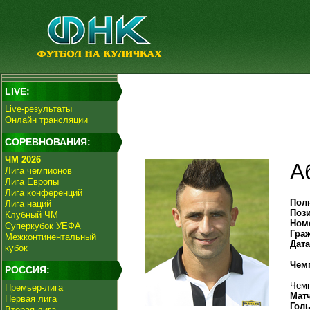
LIVE:
Live-результаты
Онлайн трансляции
СОРЕВНОВАНИЯ:
ЧМ 2026
А
Лига чемпионов
Лига Европы
Лига конференций
Пол
Лига наций
Поз
Клубный ЧМ
Ном
Суперкубок УЕФА
Гра
Межконтинентальный
Дат
кубок
Чем
РОССИЯ:
Чемп
Премьер-лига
Мат
Первая лига
Гол
Вторая лига