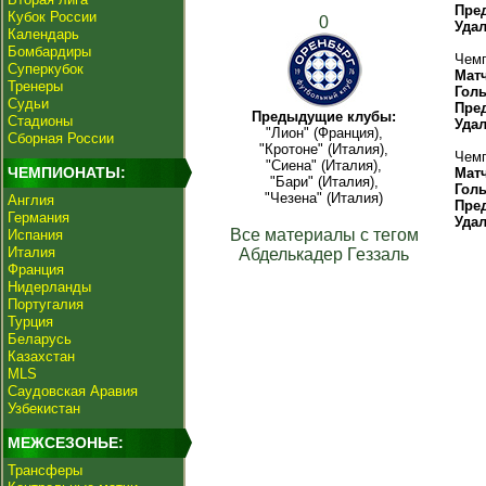
Пре
Кубок России
0
Уда
Календарь
Бомбардиры
Чемп
Суперкубок
Мат
Тренеры
Гол
Судьи
Пре
Предыдущие клубы:
Стадионы
Уда
"Лион" (Франция),
Сборная России
"Кротоне" (Италия),
Чемп
"Сиена" (Италия),
ЧЕМПИОНАТЫ:
Мат
"Бари" (Италия),
Гол
"Чезена" (Италия)
Англия
Пре
Германия
Уда
Все материалы с тегом
Испания
Италия
Абделькадер Геззаль
Франция
Нидерланды
Португалия
Турция
Беларусь
Казахстан
MLS
Саудовская Аравия
Узбекистан
МЕЖСЕЗОНЬЕ:
Трансферы