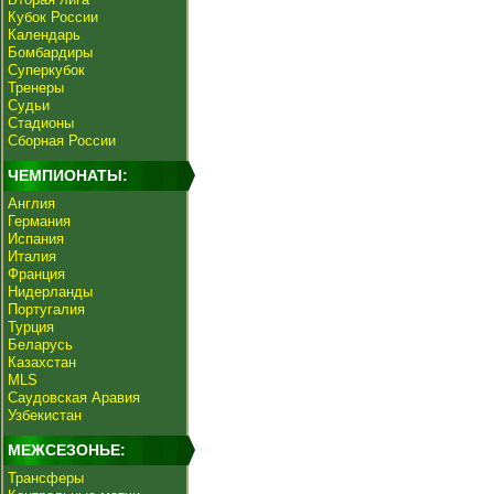
Кубок России
Календарь
Бомбардиры
Суперкубок
Тренеры
Судьи
Стадионы
Сборная России
ЧЕМПИОНАТЫ:
Англия
Германия
Испания
Италия
Франция
Нидерланды
Португалия
Турция
Беларусь
Казахстан
MLS
Саудовская Аравия
Узбекистан
МЕЖСЕЗОНЬЕ:
Трансферы