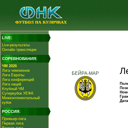
LIVE:
Live-результаты
Онлайн трансляции
СОРЕВНОВАНИЯ:
ЧМ 2026
Л
Лига чемпионов
БЕЙРА-МАР
Лига Европы
Лига конференций
Пол
Лига наций
Поз
Клубный ЧМ
Ном
Суперкубок УЕФА
Гра
Межконтинентальный
Дат
кубок
РОССИЯ:
Премьер-лига
Первая лига
Вторая лига