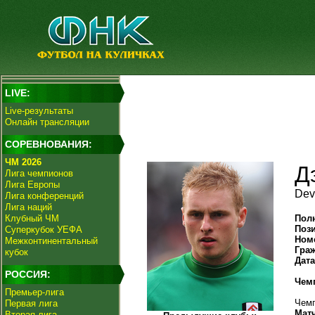
LIVE:
Live-результаты
Онлайн трансляции
СОРЕВНОВАНИЯ:
ЧМ 2026
Д
Лига чемпионов
Лига Европы
Dev
Лига конференций
Лига наций
Клубный ЧМ
Пол
Поз
Суперкубок УЕФА
Ном
Межконтинентальный
Гра
кубок
Дат
РОССИЯ:
Чем
Премьер-лига
Чемп
Первая лига
Мат
Вторая лига