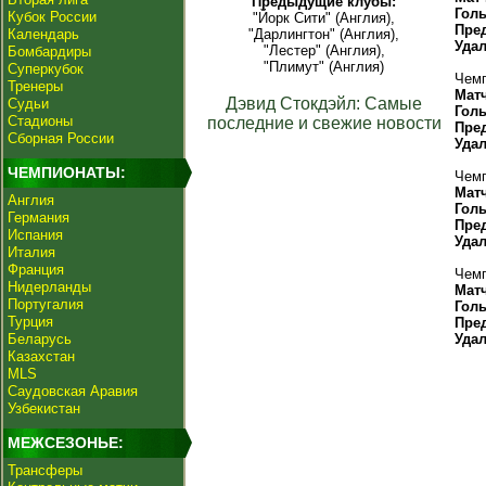
Предыдущие клубы:
Гол
Кубок России
"Йорк Сити" (Англия),
Пре
Календарь
"Дарлингтон" (Англия),
Уда
"Лестер" (Англия),
Бомбардиры
"Плимут" (Англия)
Суперкубок
Чемп
Тренеры
Мат
Дэвид Стокдэйл: Самые
Судьи
Гол
Стадионы
последние и свежие новости
Пре
Сборная России
Уда
ЧЕМПИОНАТЫ:
Чемп
Мат
Англия
Гол
Германия
Пре
Испания
Уда
Италия
Франция
Чемп
Нидерланды
Мат
Португалия
Гол
Турция
Пре
Беларусь
Уда
Казахстан
MLS
Саудовская Аравия
Узбекистан
МЕЖСЕЗОНЬЕ:
Трансферы