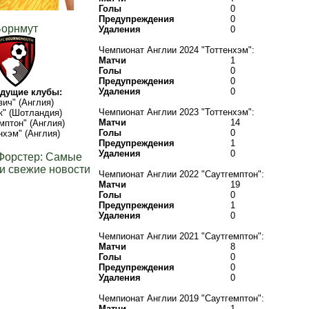
Голы
0
Предупреждения
0
Борнмут
Удаления
0
Чемпионат Англии 2024 "Тоттенхэм":
Матчи
1
Голы
0
Предупреждения
0
Удаления
0
дущие клубы:
вич" (Англия)
Чемпионат Англии 2023 "Тоттенхэм":
к" (Шотландия)
Матчи
14
мптон" (Англия)
Голы
0
нхэм" (Англия)
Предупреждения
1
Удаления
0
Форстер: Самые
и свежие новости
Чемпионат Англии 2022 "Саутгемптон":
Матчи
19
Голы
0
Предупреждения
1
Удаления
0
Чемпионат Англии 2021 "Саутгемптон":
Матчи
8
Голы
0
Предупреждения
0
Удаления
0
Чемпионат Англии 2019 "Саутгемптон":
Матчи
1