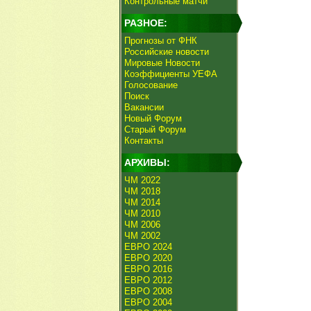
Контрольные матчи
РАЗНОЕ:
Прогнозы от ФНК
Российские новости
Мировые Новости
Коэффициенты УЕФА
Голосование
Поиск
Вакансии
Новый Форум
Старый Форум
Контакты
АРХИВЫ:
ЧМ 2022
ЧМ 2018
ЧМ 2014
ЧМ 2010
ЧМ 2006
ЧМ 2002
ЕВРО 2024
ЕВРО 2020
ЕВРО 2016
ЕВРО 2012
ЕВРО 2008
ЕВРО 2004