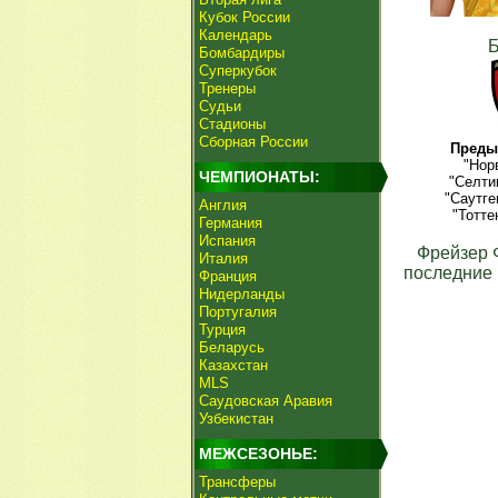
Кубок России
Календарь
Бомбардиры
Суперкубок
Тренеры
Судьи
Стадионы
Сборная России
Преды
"Нор
ЧЕМПИОНАТЫ:
"Селти
"Саутге
Англия
"Тотте
Германия
Испания
Фрейзер 
Италия
последние 
Франция
Нидерланды
Португалия
Турция
Беларусь
Казахстан
MLS
Саудовская Аравия
Узбекистан
МЕЖСЕЗОНЬЕ:
Трансферы