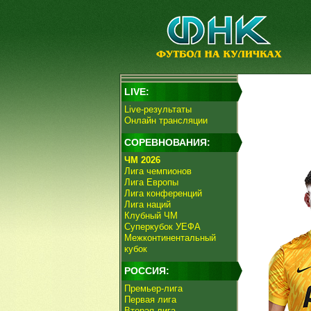
LIVE:
Live-результаты
Онлайн трансляции
СОРЕВНОВАНИЯ:
ЧМ 2026
Лига чемпионов
Лига Европы
Лига конференций
Лига наций
Клубный ЧМ
Суперкубок УЕФА
Межконтинентальный
кубок
РОССИЯ:
Премьер-лига
Первая лига
Вторая лига