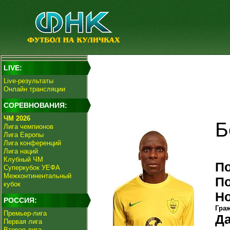
LIVE:
Live-результаты
Онлайн трансляции
СОРЕВНОВАНИЯ:
ЧМ 2026
Б
Лига чемпионов
Лига Европы
Лига конференций
Лига наций
Клубный ЧМ
П
Суперкубок УЕФА
Межконтинентальный
П
кубок
Н
РОССИЯ:
Гра
Премьер-лига
Да
Первая лига
Вторая лига