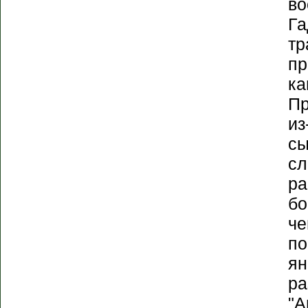
во
Га
тр
пр
ка
Пр
из
сы
сл
ра
бо
че
по
ян
ра
"А