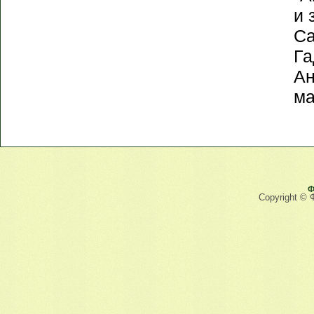
и 
Са
Га
Ан
ма
Ф
Copyright © 