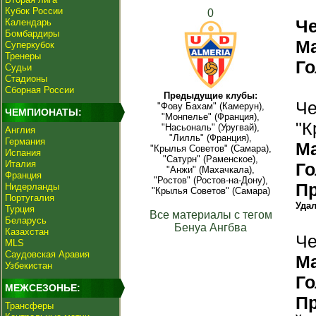
Кубок России
0
Ч
Календарь
Бомбардиры
М
Суперкубок
Тренеры
Г
Судьи
Стадионы
Сборная России
Предыдущие клубы:
Че
"Фову Бахам" (Камерун),
ЧЕМПИОНАТЫ:
"Монпелье" (Франция),
"К
"Насьональ" (Уругвай),
Англия
"Лилль" (Франция),
Германия
М
"Крылья Советов" (Самара),
Испания
"Сатурн" (Раменское),
Италия
Г
"Анжи" (Махачкала),
Франция
"Ростов" (Ростов-на-Дону),
П
Нидерланды
"Крылья Советов" (Самара)
Португалия
Уда
Турция
Все материалы с тегом
Беларусь
Бенуа Ангбва
Казахстан
Че
MLS
Саудовская Аравия
М
Узбекистан
Г
МЕЖСЕЗОНЬЕ:
П
Трансферы