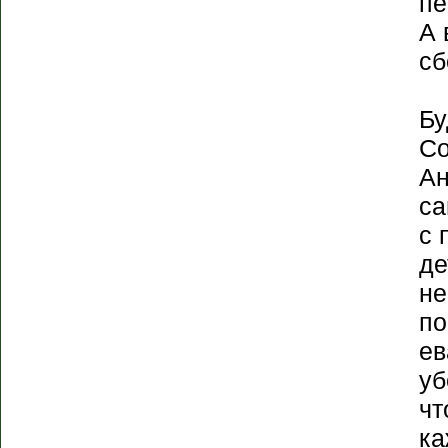
пе
А 
сб
Бу
Со
Ан
са
с 
де
не
по
ев
уб
чт
ка