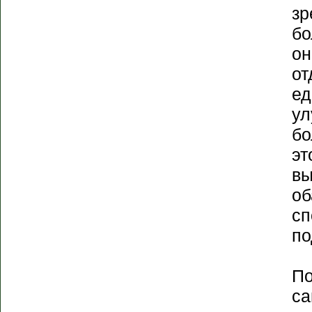
зр
бо
он
от
ед
ул
бо
эт
вы
об
сп
по
По
са