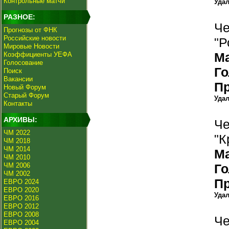
Контрольные матчи
Уда
РАЗНОЕ:
Че
Прогнозы от ФНК
Российские новости
"Р
Мировые Новости
М
Коэффициенты УЕФА
Голосование
Г
Поиск
Вакансии
П
Новый Форум
Старый Форум
Уда
Контакты
АРХИВЫ:
Че
ЧМ 2022
"К
ЧМ 2018
ЧМ 2014
М
ЧМ 2010
ЧМ 2006
Г
ЧМ 2002
П
ЕВРО 2024
ЕВРО 2020
Уда
ЕВРО 2016
ЕВРО 2012
ЕВРО 2008
Че
ЕВРО 2004