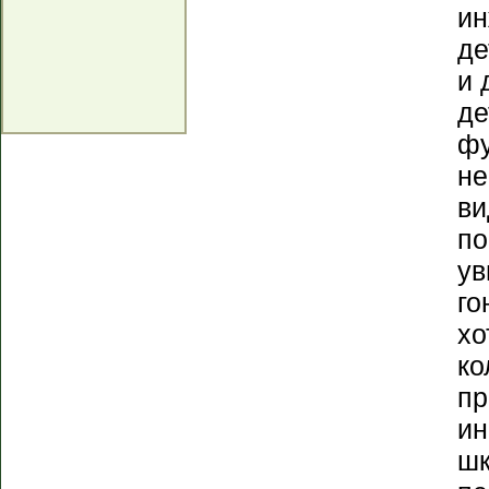
ин
де
и 
де
фу
не
ви
по
ув
го
хо
ко
пр
ин
шк