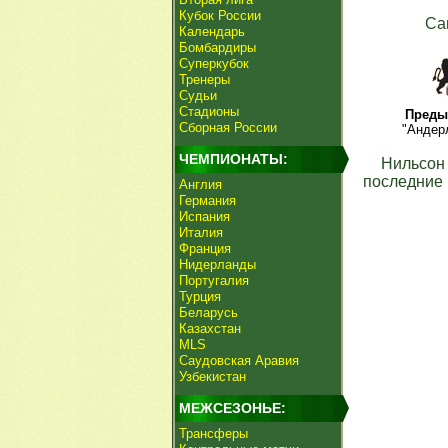
Кубок России
Са
Календарь
Бомбардиры
Суперкубок
Тренеры
Судьи
Стадионы
Преды
Сборная России
"Андерл
ЧЕМПИОНАТЫ:
Нильсон
последние 
Англия
Германия
Испания
Италия
Франция
Нидерланды
Португалия
Турция
Беларусь
Казахстан
MLS
Саудовская Аравия
Узбекистан
МЕЖСЕЗОНЬЕ:
Трансферы