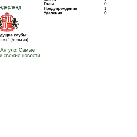
Голы
0
ндерленд
Предупреждения
1
Удаления
0
дущие клубы:
ехт" (Бельгия)
 Ангуло: Самые
и свежие новости