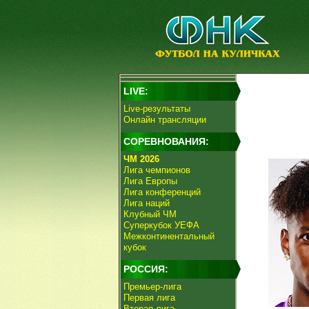
LIVE:
Live-результаты
Онлайн трансляции
СОРЕВНОВАНИЯ:
ЧМ 2026
Лига чемпионов
Лига Европы
Лига конференций
Лига наций
Клубный ЧМ
Суперкубок УЕФА
Межконтинентальный
кубок
РОССИЯ:
Премьер-лига
Первая лига
Вторая лига