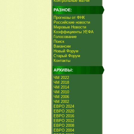
Контрольные матчи
РАЗНОЕ:
Прогнозы от ФНК
Российские новости
Мировые Новости
Коэффициенты УЕФА
Голосование
Поиск
Вакансии
Новый Форум
Старый Форум
Контакты
АРХИВЫ:
ЧМ 2022
ЧМ 2018
ЧМ 2014
ЧМ 2010
ЧМ 2006
ЧМ 2002
ЕВРО 2024
ЕВРО 2020
ЕВРО 2016
ЕВРО 2012
ЕВРО 2008
ЕВРО 2004