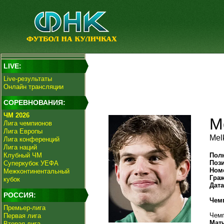
LIVE:
Live-результаты
Онлайн трансляции
СОРЕВНОВАНИЯ:
ЧМ 2026
М
Лига чемпионов
Лига Европы
Mel
Лига конференций
Лига наций
Клубный ЧМ
Пол
Поз
Суперкубок УЕФА
Ном
Межконтинентальный
Гра
кубок
Дат
РОССИЯ:
Чем
Премьер-лига
Чемп
Первая лига
Мат
Вторая лига