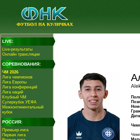
LIVE:
Live-результаты
Онлайн трансляции
СОРЕВНОВАНИЯ:
ЧМ 2026
А
Лига чемпионов
Лига Европы
Ale
Лига конференций
Лига наций
Клубный ЧМ
Пол
Поз
Суперкубок УЕФА
Ном
Межконтинентальный
Гра
кубок
Дат
РОССИЯ:
Чем
Премьер-лига
Чемп
Первая лига
Мат
Вторая лига