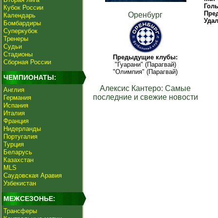
Гол
Кубок России
Пре
Оренбург
Календарь
Уда
Бомбардиры
Суперкубок
Тренеры
Судьи
Стадионы
Предыдущие клубы:
Сборная России
"Гуарани" (Парагвай)
"Олимпия" (Парагвай)
ЧЕМПИОНАТЫ:
Алексис Кантеро: Самые
Англия
последние и свежие новости
Германия
Испания
Италия
Франция
Нидерланды
Португалия
Турция
Беларусь
Казахстан
MLS
Саудовская Аравия
Узбекистан
МЕЖСЕЗОНЬЕ:
Трансферы