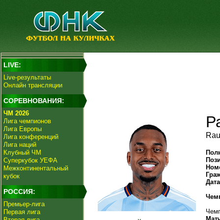
LIVE:
Live-результаты
Онлайн трансляции
СОРЕВНОВАНИЯ:
ЧМ 2026
Р
Лига чемпионов
Лига Европы
Rau
Лига конференций
Лига наций
Клубный ЧМ
Пол
Поз
Суперкубок УЕФА
Ном
Межконтинентальный
Гра
кубок
Дат
РОССИЯ:
Чем
Премьер-лига
Чемп
Первая лига
Мат
Вторая лига