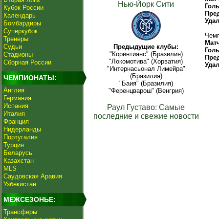
Нью-Йорк Сити
Гол
Кубок России
Пре
Календарь
Уда
Бомбардиры
Суперкубок
Чемп
Тренеры
Мат
Судьи
Предыдущие клубы:
Гол
"Коринтианс" (Бразилия)
Стадионы
Пре
"Локомотива" (Хорватия)
Сборная России
Уда
"Интернасьонал Лимейра"
(Бразилия)
ЧЕМПИОНАТЫ:
"Баия" (Бразилия)
Англия
"Ференцварош" (Венгрия)
Германия
Испания
Раул Густаво: Самые
Италия
последние и свежие новости
Франция
Нидерланды
Португалия
Турция
Беларусь
Казахстан
MLS
Саудовская Аравия
Узбекистан
МЕЖСЕЗОНЬЕ:
Трансферы