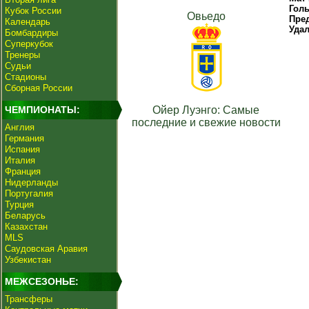
Гол
Кубок России
Овьедо
Пре
Календарь
Уда
Бомбардиры
Суперкубок
Тренеры
Судьи
Стадионы
Сборная России
ЧЕМПИОНАТЫ:
Ойер Луэнго: Самые
последние и свежие новости
Англия
Германия
Испания
Италия
Франция
Нидерланды
Португалия
Турция
Беларусь
Казахстан
MLS
Саудовская Аравия
Узбекистан
МЕЖСЕЗОНЬЕ:
Трансферы