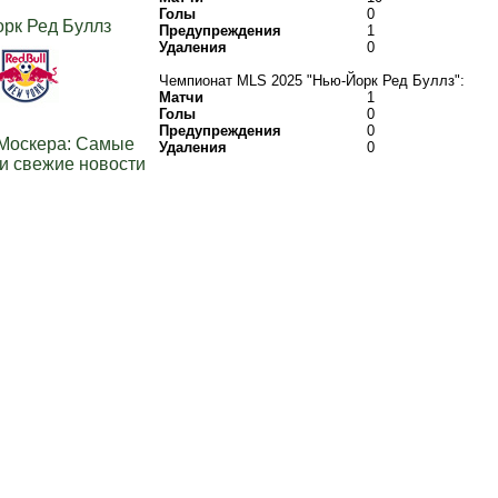
Голы
0
рк Ред Буллз
Предупреждения
1
Удаления
0
Чемпионат MLS 2025 "Нью-Йорк Ред Буллз":
Матчи
1
Голы
0
Предупреждения
0
Москера: Самые
Удаления
0
и свежие новости