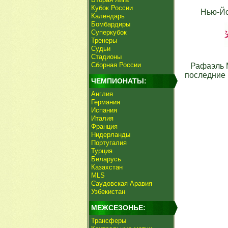
Кубок России
Нью-Йо
Календарь
Бомбардиры
Суперкубок
Тренеры
Судьи
Стадионы
Сборная России
Рафаэль 
последние 
ЧЕМПИОНАТЫ:
Англия
Германия
Испания
Италия
Франция
Нидерланды
Португалия
Турция
Беларусь
Казахстан
MLS
Саудовская Аравия
Узбекистан
МЕЖСЕЗОНЬЕ:
Трансферы