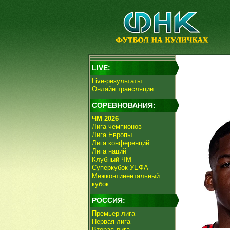
LIVE:
Live-результаты
Онлайн трансляции
СОРЕВНОВАНИЯ:
ЧМ 2026
Лига чемпионов
Лига Европы
Лига конференций
Лига наций
Клубный ЧМ
Суперкубок УЕФА
Межконтинентальный
кубок
РОССИЯ:
Премьер-лига
Первая лига
Вторая лига