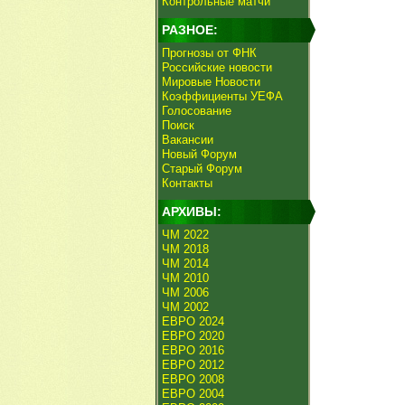
Контрольные матчи
РАЗНОЕ:
Прогнозы от ФНК
Российские новости
Мировые Новости
Коэффициенты УЕФА
Голосование
Поиск
Вакансии
Новый Форум
Старый Форум
Контакты
АРХИВЫ:
ЧМ 2022
ЧМ 2018
ЧМ 2014
ЧМ 2010
ЧМ 2006
ЧМ 2002
ЕВРО 2024
ЕВРО 2020
ЕВРО 2016
ЕВРО 2012
ЕВРО 2008
ЕВРО 2004