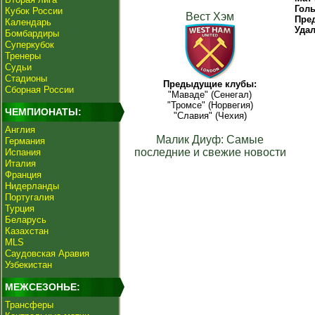
Гол
Кубок России
Вест Хэм
Пре
Календарь
Уда
Бомбардиры
Суперкубок
Тренеры
Судьи
Стадионы
Предыдущие клубы:
Сборная России
"Маваде" (Сенегал)
"Тромсе" (Норвегия)
ЧЕМПИОНАТЫ:
"Славия" (Чехия)
Англия
Малик Диуф: Самые
Германия
последние и свежие новости
Испания
Италия
Франция
Нидерланды
Португалия
Турция
Беларусь
Казахстан
MLS
Саудовская Аравия
Узбекистан
МЕЖСЕЗОНЬЕ:
Трансферы