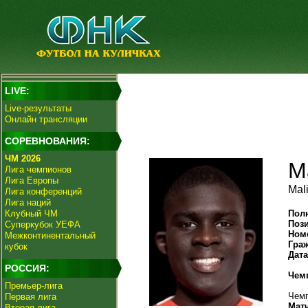
LIVE:
Live-результаты
Онлайн трансляции
СОРЕВНОВАНИЯ:
ЧМ 2026
М
Лига чемпионов
Лига Европы
Mali
Лига конференций
Лига наций
Клубный ЧМ
Пол
Поз
Суперкубок УЕФА
Ном
Межконтинентальный
Гра
кубок
Дат
РОССИЯ:
Чем
Премьер-лига
Чемп
Первая лига
Мат
Вторая лига