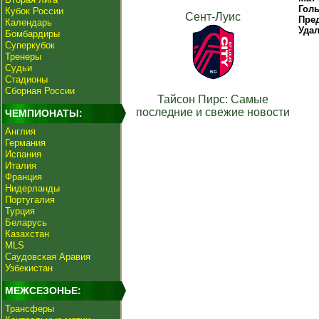
Гол
Кубок России
Сент-Луис
Пре
Календарь
Уда
Бомбардиры
Суперкубок
Тренеры
Судьи
Стадионы
Сборная России
Тайсон Пирс: Самые
последние и свежие новости
ЧЕМПИОНАТЫ:
Англия
Германия
Испания
Италия
Франция
Нидерланды
Португалия
Турция
Беларусь
Казахстан
MLS
Саудовская Аравия
Узбекистан
МЕЖСЕЗОНЬЕ:
Трансферы