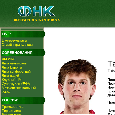
LIVE:
Live-результаты
Онлайн трансляции
СОРЕВНОВАНИЯ:
ЧМ 2026
Т
Лига чемпионов
Лига Европы
Tais
Лига конференций
Лига наций
Клубный ЧМ
Пол
Поз
Суперкубок УЕФА
Ном
Межконтинентальный
Гра
кубок
Дат
РОССИЯ:
Чем
Премьер-лига
Чемп
Первая лига
Мат
Вторая лига