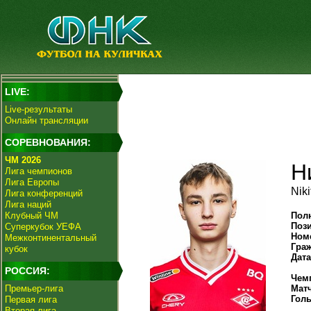
LIVE:
Live-результаты
Онлайн трансляции
СОРЕВНОВАНИЯ:
ЧМ 2026
Н
Лига чемпионов
Лига Европы
Nik
Лига конференций
Лига наций
Клубный ЧМ
Пол
Поз
Суперкубок УЕФА
Ном
Межконтинентальный
Гра
кубок
Дат
РОССИЯ:
Чем
Премьер-лига
Мат
Гол
Первая лига
Вторая лига