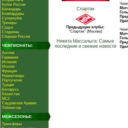
Чемп
Кубок России
Мат
Спартак
Календарь
Гол
Бомбардиры
Пре
Суперкубок
Уда
Тренеры
Предыдущие клубы:
Судьи
Чемп
"Спартак" (Москва)
Стадионы
Мат
Сборная России
Гол
Никита Массалыга: Самые
Пре
ЧЕМПИОНАТЫ:
последние и свежие новости
Уда
Англия
Германия
Испания
Италия
Франция
Нидерланды
Португалия
Турция
Беларусь
Казахстан
MLS
Саудовская Аравия
Узбекистан
МЕЖСЕЗОНЬЕ:
Трансферы