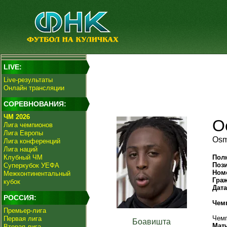
LIVE:
Live-результаты
Онлайн трансляции
СОРЕВНОВАНИЯ:
ЧМ 2026
О
Лига чемпионов
Лига Европы
Osm
Лига конференций
Лига наций
Клубный ЧМ
Пол
Поз
Суперкубок УЕФА
Ном
Межконтинентальный
Гра
кубок
Дат
РОССИЯ:
Чем
Премьер-лига
Чемп
Первая лига
Боавишта
Мат
Вторая лига