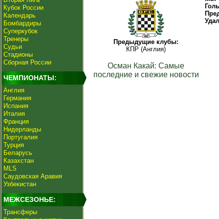
Гол
Кубок России
Пре
Календарь
Уда
Бомбардиры
Суперкубок
Тренеры
Предыдущие клубы:
Судьи
КПР (Англия)
Стадионы
Сборная России
Осман Какай: Самые
последние и свежие новости
ЧЕМПИОНАТЫ:
Англия
Германия
Испания
Италия
Франция
Нидерланды
Португалия
Турция
Беларусь
Казахстан
MLS
Саудовская Аравия
Узбекистан
МЕЖСЕЗОНЬЕ:
Трансферы