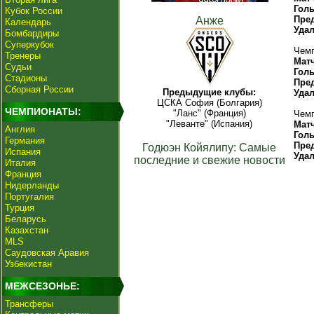
Гол
Кубок России
Пре
Анже
Календарь
Уда
Бомбардиры
Суперкубок
Чемп
Тренеры
Мат
Судьи
Гол
Стадионы
Пре
Сборная России
Предыдущие клубы:
Уда
ЦСКА София (Болгария)
ЧЕМПИОНАТЫ:
"Ланс" (Франция)
Чемп
"Леванте" (Испания)
Мат
Англия
Гол
Германия
Пре
Годюэн Койялипу: Самые
Испания
Уда
последние и свежие новости
Италия
Франция
Нидерланды
Португалия
Турция
Беларусь
Казахстан
MLS
Саудовская Аравия
Узбекистан
МЕЖСЕЗОНЬЕ:
Трансферы