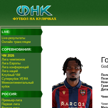
LIVE:
Live-результаты
Онлайн трансляции
СОРЕВНОВАНИЯ:
ЧМ 2026
Г
Лига чемпионов
Лига Европы
God
Лига конференций
Лига наций
Клубный ЧМ
Пол
Поз
Суперкубок УЕФА
Ном
Межконтинентальный
Гра
кубок
Дат
РОССИЯ:
Чем
Премьер-лига
Чемп
Первая лига
Мат
Вторая лига