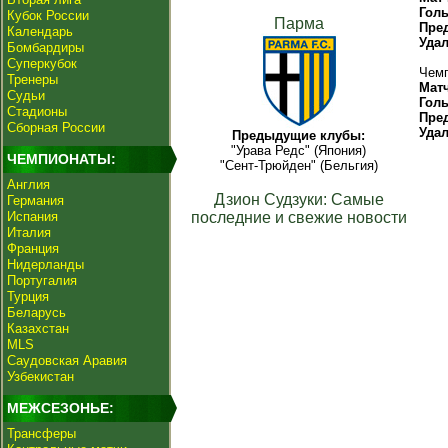
Гол
Кубок России
Парма
Пре
Календарь
Уда
Бомбардиры
Суперкубок
Чемп
Тренеры
Мат
Судьи
Гол
Стадионы
Пре
Сборная России
Уда
Предыдущие клубы:
"Урава Редс" (Япония)
ЧЕМПИОНАТЫ:
"Сент-Трюйден" (Бельгия)
Англия
Дзион Судзуки: Самые
Германия
Испания
последние и свежие новости
Италия
Франция
Нидерланды
Португалия
Турция
Беларусь
Казахстан
MLS
Саудовская Аравия
Узбекистан
МЕЖСЕЗОНЬЕ:
Трансферы