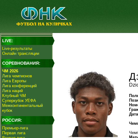
LIVE:
Live-результаты
Онлайн трансляции
СОРЕВНОВАНИЯ:
ЧМ 2026
Д
Лига чемпионов
Лига Европы
Dzi
Лига конференций
Лига наций
Клубный ЧМ
Пол
Поз
Суперкубок УЕФА
Ном
Межконтинентальный
Гра
кубок
Дат
РОССИЯ:
Чем
Премьер-лига
Чемп
Первая лига
Мат
Вторая лига