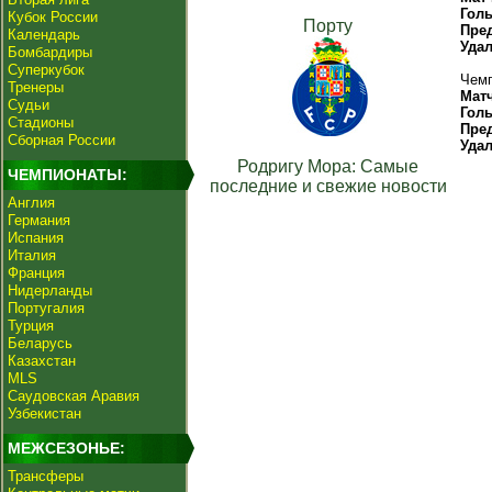
Гол
Кубок России
Порту
Пре
Календарь
Уда
Бомбардиры
Суперкубок
Чемп
Тренеры
Мат
Судьи
Гол
Стадионы
Пре
Сборная России
Уда
Родригу Мора: Самые
ЧЕМПИОНАТЫ:
последние и свежие новости
Англия
Германия
Испания
Италия
Франция
Нидерланды
Португалия
Турция
Беларусь
Казахстан
MLS
Саудовская Аравия
Узбекистан
МЕЖСЕЗОНЬЕ:
Трансферы