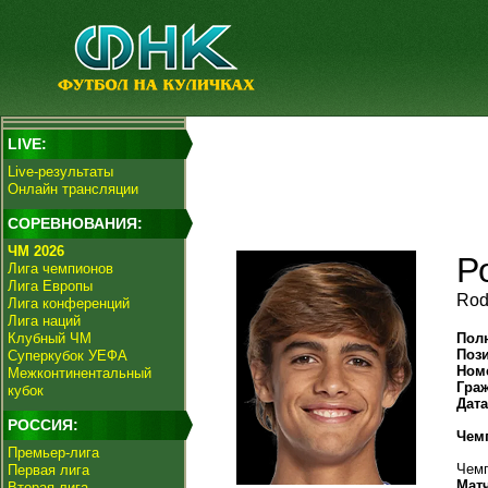
LIVE:
Live-результаты
Онлайн трансляции
СОРЕВНОВАНИЯ:
ЧМ 2026
Р
Лига чемпионов
Лига Европы
Rod
Лига конференций
Лига наций
Клубный ЧМ
Пол
Поз
Суперкубок УЕФА
Ном
Межконтинентальный
Гра
кубок
Дат
РОССИЯ:
Чем
Премьер-лига
Чемп
Первая лига
Мат
Вторая лига