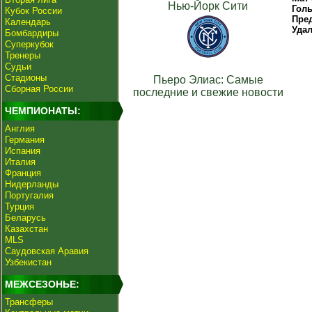
Нью-Йорк Сити
Гол
Кубок России
Пре
Календарь
Уда
Бомбардиры
Суперкубок
Тренеры
Судьи
Стадионы
Пьеро Элиас: Самые
Сборная России
последние и свежие новости
ЧЕМПИОНАТЫ:
Англия
Германия
Испания
Италия
Франция
Нидерланды
Португалия
Турция
Беларусь
Казахстан
MLS
Саудовская Аравия
Узбекистан
МЕЖСЕЗОНЬЕ:
Трансферы