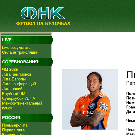
LIVE:
Live-результаты
Онлайн трансляции
СОРЕВНОВАНИЯ:
ЧМ 2026
П
Лига чемпионов
Лига Европы
Per
Лига конференций
Лига наций
Клубный ЧМ
Пол
Поз
Суперкубок УЕФА
Ном
Межконтинентальный
Гра
кубок
Дат
РОССИЯ:
Чем
Премьер-лига
Чемп
Первая лига
Мат
Вторая лига