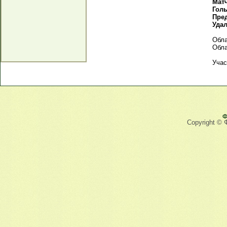
Мат
Гол
Пре
Уда
Обла
Обла
Учас
Ф
Copyright © 