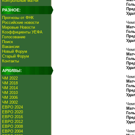
Контрольные матчи
Гол
Пре
РАЗНОЕ:
Уда
Прогнозы от ФНК
Российские новости
Чемп
Мат
Мировые Новости
Гол
Коэффициенты УЕФА
Пре
Голосование
Уда
Поиск
Вакансии
Чемп
Новый Форум
Мат
Старый Форум
Гол
Контакты
Пре
Уда
АРХИВЫ:
Чемп
ЧМ 2022
Мат
ЧМ 2018
Гол
ЧМ 2014
Пре
ЧМ 2010
Уда
ЧМ 2006
ЧМ 2002
Чемп
ЕВРО 2024
Мат
ЕВРО 2020
Гол
ЕВРО 2016
Пре
ЕВРО 2012
Уда
ЕВРО 2008
Чемп
ЕВРО 2004