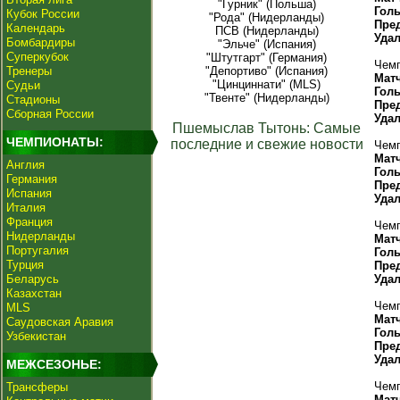
"Гурник" (Польша)
Гол
Кубок России
"Рода" (Нидерланды)
Пре
Календарь
ПСВ (Нидерланды)
Уда
Бомбардиры
"Эльче" (Испания)
Суперкубок
"Штутгарт" (Германия)
Чемп
Тренеры
"Депортиво" (Испания)
Мат
"Цинциннати" (MLS)
Судьи
Гол
"Твенте" (Нидерланды)
Стадионы
Пре
Сборная России
Уда
Пшемыслав Тытонь: Самые
ЧЕМПИОНАТЫ:
последние и свежие новости
Чемп
Мат
Англия
Гол
Германия
Пре
Испания
Уда
Италия
Франция
Чемп
Нидерланды
Мат
Португалия
Гол
Турция
Пре
Беларусь
Уда
Казахстан
Чемп
MLS
Мат
Саудовская Аравия
Гол
Узбекистан
Пре
Уда
МЕЖСЕЗОНЬЕ:
Чемп
Трансферы
Мат