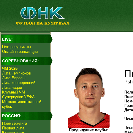
LIVE:
Live-результаты
Онлайн трансляции
СОРЕВНОВАНИЯ:
ЧМ 2026
П
Лига чемпионов
Лига Европы
Psh
Лига конференций
Лига наций
Клубный ЧМ
Пол
Поз
Суперкубок УЕФА
Ном
Межконтинентальный
Гра
кубок
Дат
РОССИЯ:
Чем
Премьер-лига
Чемп
Первая лига
Предыдущие клубы:
Мат
Вторая лига