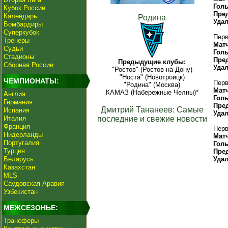
Гол
Кубок России
Пре
Календарь
Родина
Уда
Бомбардиры
Суперкубок
Перв
Тренеры
Мат
Судьи
Гол
Стадионы
Пре
Предыдущие клубы:
Сборная России
Уда
"Ростов" (Ростов-на-Дону)
"Носта" (Новотроицк)
ЧЕМПИОНАТЫ:
Перв
"Родина" (Москва)
Мат
КАМАЗ (Набережные Челны)*
Англия
Гол
Германия
Пре
Дмитрий Тананеев: Самые
Испания
Уда
Италия
последние и свежие новости
Франция
Перв
Нидерланды
Мат
Португалия
Гол
Турция
Пре
Беларусь
Уда
Казахстан
MLS
Саудовская Аравия
Узбекистан
МЕЖСЕЗОНЬЕ:
Трансферы