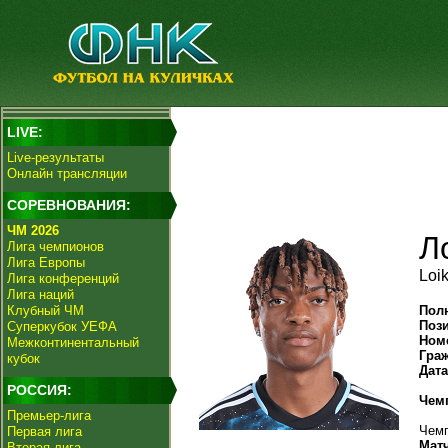
LIVE:
Live-результаты
Онлайн трансляции
СОРЕВНОВАНИЯ:
ЧМ 2026
Л
Лига чемпионов
Лига Европы
Loi
Лига конференций
Лига наций
Клубный ЧМ
Пол
Поз
Суперкубок УЕФА
Ном
Межконтинентальный
Гра
кубок
Дат
РОССИЯ:
Чем
Премьер-лига
Чемп
Первая лига
Мат
Вторая лига