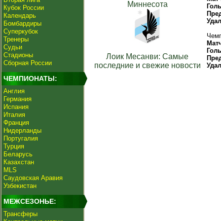
Миннесота
Гол
Кубок России
Пре
Календарь
Уда
Бомбардиры
Суперкубок
Чемп
Тренеры
Мат
Судьи
Гол
Стадионы
Лоик Месанви: Самые
Пре
Сборная России
последние и свежие новости
Уда
ЧЕМПИОНАТЫ:
Англия
Германия
Испания
Италия
Франция
Нидерланды
Португалия
Турция
Беларусь
Казахстан
MLS
Саудовская Аравия
Узбекистан
МЕЖСЕЗОНЬЕ:
Трансферы