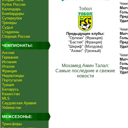
Чемп
Кубок России
Мат
Тобол
Календарь
Гол
Бомбардиры
Пре
Суперкубок
Уда
Тренеры
Судьи
Чемп
Стадионы
Предыдущие клубы:
Мат
Сборная России
"Орлеан" (Франция)
Гол
"Бастия" (Франция)
Пре
ЧЕМПИОНАТЫ:
"Шериф" (Молдова)
Уда
"Ахмат" (Грозный)
Англия
Чемп
Германия
Мат
Испания
Гол
Мохамед Амин Талал:
Италия
Пре
Самые последние и свежие
Франция
Уда
Нидерланды
новости
Португалия
Турция
Беларусь
Казахстан
MLS
Саудовская Аравия
Узбекистан
МЕЖСЕЗОНЬЕ:
Трансферы