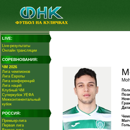
LIVE:
Live-результаты
Онлайн трансляции
СОРЕВНОВАНИЯ:
ЧМ 2026
М
Лига чемпионов
Лига Европы
Moh
Лига конференций
Лига наций
Клубный ЧМ
Пол
Поз
Суперкубок УЕФА
Ном
Межконтинентальный
Гра
кубок
Дат
РОССИЯ:
Чем
Премьер-лига
Мат
Гол
Первая лига
Вторая лига