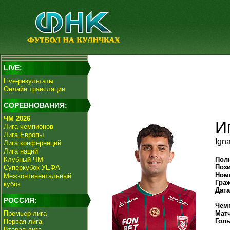
LIVE:
Live-результаты
Онлайн трансляции
СОРЕВНОВАНИЯ:
ЧМ 2026
И
Лига чемпионов
Лига Европы
Ign
Лига конференций
Лига наций
Клубный ЧМ
Пол
Поз
Суперкубок УЕФА
Ном
Межконтинентальный
Гра
кубок
Дат
РОССИЯ:
Чем
Премьер-лига
Мат
Гол
Первая лига
Вторая лига