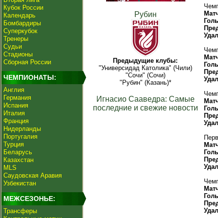
Чемп
Кубок России
Мат
Рубин
Календарь
Гол
Бомбардиры
Пре
Суперкубок
Уда
Тренеры
Судьи
Чемп
Стадионы
Мат
Предыдущие клубы:
Сборная России
Гол
"Универсидад Католика" (Чили)
Пре
"Сочи" (Сочи)
ЧЕМПИОНАТЫ:
Уда
"Рубин" (Казань)*
Англия
Чемп
Германия
Игнасио Сааведра: Самые
Мат
Испания
последние и свежие новости
Гол
Италия
Пре
Франция
Уда
Нидерланды
Португалия
Перв
Турция
Мат
Беларусь
Гол
Пре
Казахстан
Уда
MLS
Саудовская Аравия
Чемп
Узбекистан
Мат
Гол
МЕЖСЕЗОНЬЕ:
Пре
Уда
Трансферы