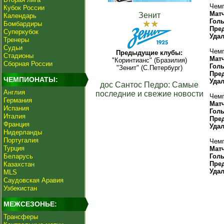
Чемп
Кубок России
Мат
Зенит
Календарь
Гол
Бомбардиры
Пре
Суперкубок
Уда
Тренеры
Судьи
Чемп
Предыдущие клубы:
Стадионы
Мат
"Коринтианс" (Бразилия)
Сборная России
Гол
"Зенит" (С.Петербург)
Пре
ЧЕМПИОНАТЫ:
Уда
дос Сантос Педро: Самые
Англия
последние и свежие новости
Чемп
Германия
Мат
Испания
Гол
Италия
Пре
Франция
Уда
Нидерланды
Португалия
Чемп
Турция
Мат
Беларусь
Гол
Пре
Казахстан
Уда
MLS
Саудовская Аравия
Узбекистан
МЕЖСЕЗОНЬЕ:
Трансферы