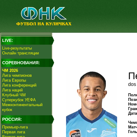
LIVE:
Live-результаты
Онлайн трансляции
СОРЕВНОВАНИЯ:
ЧМ 2026
П
Лига чемпионов
Лига Европы
dos
Лига конференций
Лига наций
Клубный ЧМ
Пол
Поз
Суперкубок УЕФА
Ном
Межконтинентальный
Гра
кубок
Дат
РОССИЯ:
Чем
Премьер-лига
Мат
Гол
Первая лига
Вторая лига