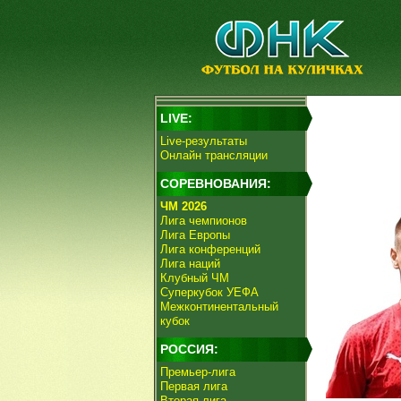
LIVE:
Live-результаты
Онлайн трансляции
СОРЕВНОВАНИЯ:
ЧМ 2026
Лига чемпионов
Лига Европы
Лига конференций
Лига наций
Клубный ЧМ
Суперкубок УЕФА
Межконтинентальный
кубок
РОССИЯ:
Премьер-лига
Первая лига
Вторая лига