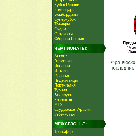
Кубок России
Календарь
Бомбардиры
Суперкубок
Тренеры
Судьи
Стадионы
Сборная России
Преды
"Мил
ЧЕМПИОНАТЫ:
"Леч
Англия
Германия
Франческо
Испания
последние 
Италия
Франция
Нидерланды
Португалия
Турция
Беларусь
Казахстан
MLS
Саудовская Аравия
Узбекистан
МЕЖСЕЗОНЬЕ:
Трансферы