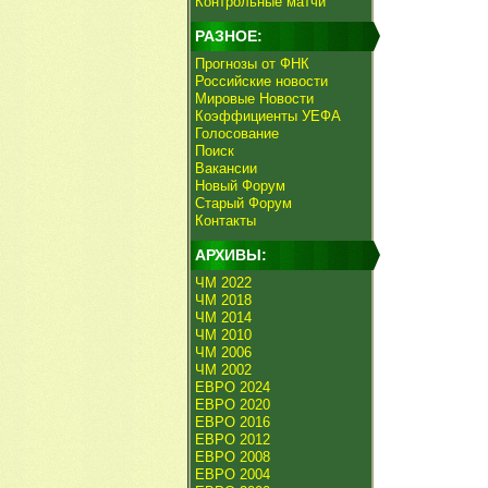
Контрольные матчи
РАЗНОЕ:
Прогнозы от ФНК
Российские новости
Мировые Новости
Коэффициенты УЕФА
Голосование
Поиск
Вакансии
Новый Форум
Старый Форум
Контакты
АРХИВЫ:
ЧМ 2022
ЧМ 2018
ЧМ 2014
ЧМ 2010
ЧМ 2006
ЧМ 2002
ЕВРО 2024
ЕВРО 2020
ЕВРО 2016
ЕВРО 2012
ЕВРО 2008
ЕВРО 2004