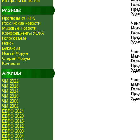
Контрольные матчи
Гол
Пре
РАЗНОЕ:
Уда
Прогнозы от ФНК
Российские новости
Чемп
Мат
Мировые Новости
Гол
Коэффициенты УЕФА
Пре
Голосование
Уда
Поиск
Вакансии
Чемп
Новый Форум
Мат
Старый Форум
Гол
Контакты
Пре
Уда
АРХИВЫ:
Чемп
ЧМ 2022
Мат
ЧМ 2018
Гол
ЧМ 2014
Пре
ЧМ 2010
Уда
ЧМ 2006
ЧМ 2002
ЕВРО 2024
ЕВРО 2020
ЕВРО 2016
ЕВРО 2012
ЕВРО 2008
ЕВРО 2004