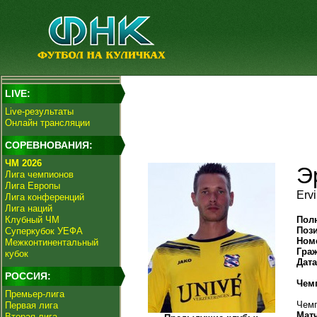
LIVE:
Live-результаты
Онлайн трансляции
СОРЕВНОВАНИЯ:
ЧМ 2026
Э
Лига чемпионов
Лига Европы
Erv
Лига конференций
Лига наций
Клубный ЧМ
Пол
Поз
Суперкубок УЕФА
Ном
Межконтинентальный
Гра
кубок
Дат
РОССИЯ:
Чем
Премьер-лига
Чемп
Первая лига
Мат
Вторая лига