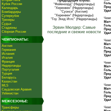
Предыдущие клубы:
Гол
Кубок России
"Фейеноорд" (Нидерланды)
Пре
Календарь
"Херенвен" (Нидерланды)
Уда
"Суонси" (Англия)
Бомбардиры
"Херенвен" (Нидерланды)
Суперкубок
Чемп
"Гоу Эхед Иглс" (Нидерланды)
Тренеры
Мат
Судьи
Гол
Эрвин Мюлдер: Самые
Стадионы
Пре
Сборная России
последние и свежие новости
Уда
ЧЕМПИОНАТЫ:
Чемп
Мат
Англия
Гол
Германия
Пре
Испания
Уда
Италия
Франция
Чемп
Нидерланды
Мат
Португалия
Гол
Турция
Пре
Беларусь
Уда
Казахстан
Чемп
MLS
Мат
Саудовская Аравия
Гол
Узбекистан
Пре
Уда
МЕЖСЕЗОНЬЕ:
Чемп
Трансферы
Мат