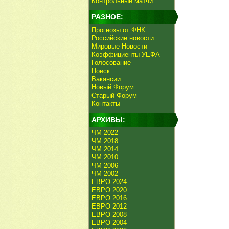
Контрольные матчи
РАЗНОЕ:
Прогнозы от ФНК
Российские новости
Мировые Новости
Коэффициенты УЕФА
Голосование
Поиск
Вакансии
Новый Форум
Старый Форум
Контакты
АРХИВЫ:
ЧМ 2022
ЧМ 2018
ЧМ 2014
ЧМ 2010
ЧМ 2006
ЧМ 2002
ЕВРО 2024
ЕВРО 2020
ЕВРО 2016
ЕВРО 2012
ЕВРО 2008
ЕВРО 2004