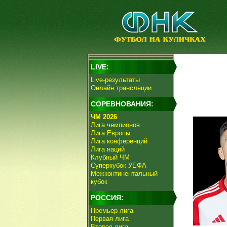
LIVE:
Live-результаты
Онлайн трансляции
СОРЕВНОВАНИЯ:
ЧМ 2026
Лига чемпионов
Лига Европы
Лига конференций
Лига наций
Клубный ЧМ
Суперкубок УЕФА
Межконтинентальный
кубок
РОССИЯ:
Премьер-лига
Первая лига
Вторая лига