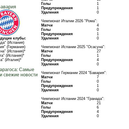
Голы
1
авария
Предупреждения
1
Удаления
0
Чемпионат Италии 2026 "Рома":
Матчи
4
Голы
0
Предупреждения
1
дущие клубы:
Удаления
0
ада" (Испания)
ия" (Германия)
Чемпионат Испании 2025 "Осасуна":
на" (Испания)*
Матчи
27
та" (Испания)*
Голы
1
а" (Италия)*
Предупреждения
4
Удаления
0
арагоса: Самые
Чемпионат Германии 2024 "Бавария":
и свежие новости
Матчи
7
Голы
0
Предупреждения
1
Удаления
0
Чемпионат Испании 2024 "Гранада":
Матчи
21
Голы
6
Предупреждения
4
Удаления
0