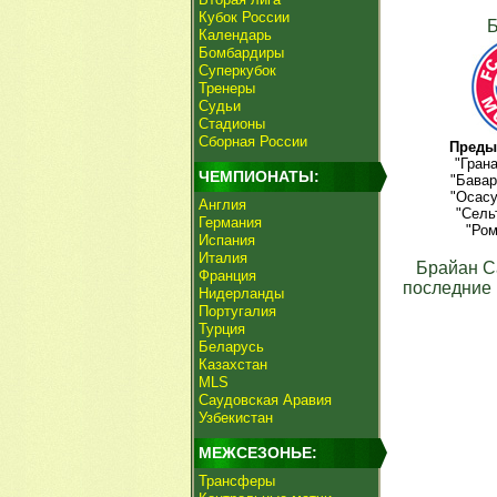
Кубок России
Б
Календарь
Бомбардиры
Суперкубок
Тренеры
Судьи
Стадионы
Сборная России
Преды
"Гран
ЧЕМПИОНАТЫ:
"Бавар
"Осасу
Англия
"Сель
Германия
"Ром
Испания
Италия
Брайан С
Франция
последние 
Нидерланды
Португалия
Турция
Беларусь
Казахстан
MLS
Саудовская Аравия
Узбекистан
МЕЖСЕЗОНЬЕ:
Трансферы